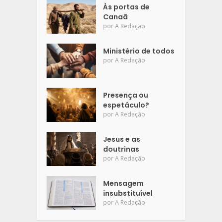
Às portas de
Canaã
por
A Redação
Ministério de todos
por
A Redação
Presença ou
espetáculo?
por
A Redação
Jesus e as
doutrinas
por
A Redação
Mensagem
insubstituível
por
A Redação