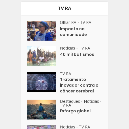
TV RA
Olhar RA
TV RA
•
Impacto na
comunidade
Notícias
TV RA
•
40 mil batismos
TV RA
Tratamento
inovador contra o
câncer cerebral
Destaques
Notícias
•
•
TV RA
Esforço global
Notícias
TV RA
•