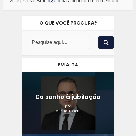
Você precisa estar
logado
para publicar um comentário.
O QUE VOCÊ PROCURA?
EM ALTA
Do sonho à jubilação
por
Márcio Tonetti