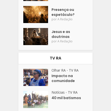
Presença ou
espetáculo?
por
A Redação
Jesus e as
doutrinas
por
A Redação
TV RA
Olhar RA
TV RA
•
Impacto na
comunidade
Notícias
TV RA
•
40 mil batismos