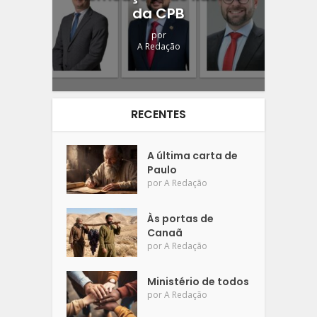
da CPB
por
A Redação
RECENTES
A última carta de
Paulo
por
A Redação
Às portas de
Canaã
por
A Redação
Ministério de todos
por
A Redação