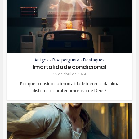
Artigos
Boa pergunta
Destaques
•
•
Imortalidade condicional
15 de abril de 2024
Por que o ensino da imortalidade inerente da alma
distorce o caráter amoroso de Deus?