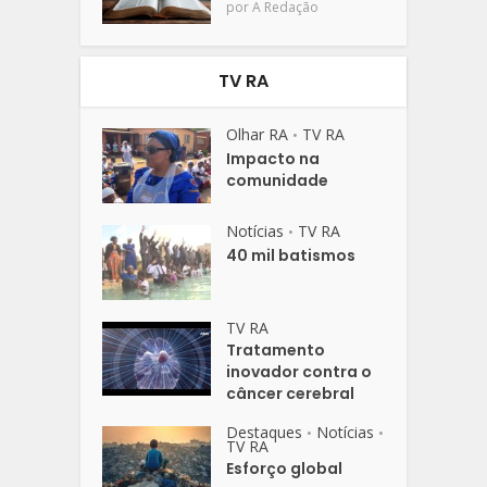
por
A Redação
TV RA
Olhar RA
TV RA
•
Impacto na
comunidade
Notícias
TV RA
•
40 mil batismos
TV RA
Tratamento
inovador contra o
câncer cerebral
Destaques
Notícias
•
•
TV RA
Esforço global