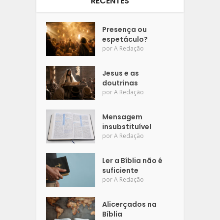
RECENTES
Presença ou
espetáculo?
por
A Redação
Jesus e as
doutrinas
por
A Redação
Mensagem
insubstituível
por
A Redação
Ler a Bíblia não é
suficiente
por
A Redação
Alicerçados na
Bíblia