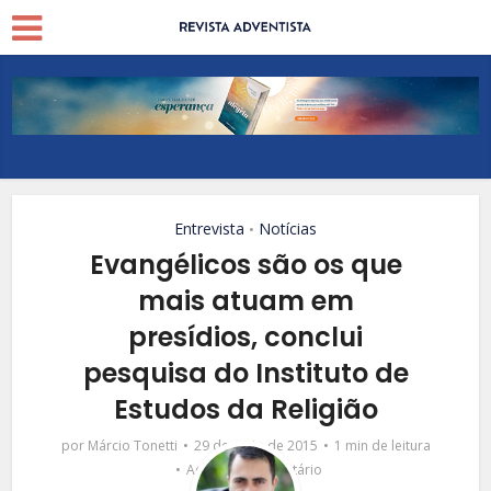
Entrevista
Notícias
•
Evangélicos são os que
mais atuam em
presídios, conclui
pesquisa do Instituto de
Estudos da Religião
por
Márcio Tonetti
29 de maio de 2015
1 min de leitura
Adicionar comentário