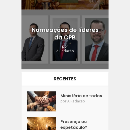
Nomeações de líderes
da CPB
por
A Redação
RECENTES
Ministério de todos
por
A Redação
Presença ou
espetáculo?