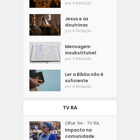
por
A Redação
Jesus e as
doutrinas
por
A Redação
Mensagem
insubstituível
por
A Redação
Ler a Bíblia não é
suficiente
por
A Redação
TV RA
Olhar RA
TV RA
•
Impacto na
comunidade