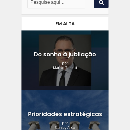
EM ALTA
Do sonho à jubilação
por
Márcio Tonetti
Prioridades estratégicas
por
Stanley Arco