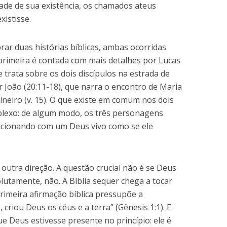
ade de sua existência, os chamados ateus
xistisse.
ar duas histórias bíblicas, ambas ocorridas
 primeira é contada com mais detalhes por Lucas
e trata sobre os dois discípulos na estrada de
 João (20:11-18), que narra o encontro de Maria
neiro (v. 15). O que existe em comum nos dois
rplexo: de algum modo, os três personagens
lacionando com um Deus vivo como se ele
utra direção. A questão crucial não é se Deus
olutamente, não. A Bíblia sequer chega a tocar
primeira afirmação bíblica pressupõe a
, criou Deus os céus e a terra” (Gênesis 1:1). E
e Deus estivesse presente no princípio: ele é