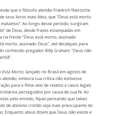
sde que o filósofo alemão Friedrich Nietzsche
de seus livros mais lidos, que “Deus está morto.
 matamos”. Ao longo desse período, surgiram
rte” de Deus, desde frases estampadas em
a na frente “Deus está morto, assinado
stá morto, assinado Deus”, até decalques para
 do conhecido pregador Billy Graham: “Deus não
anhã”.
 Está Morto
, lançado no Brasil em agosto de
ofo alemão, embora sua crítica não estivesse
ração para o filme veio de relatos e casos legais
ersitários perseguidos por causa de sua fé. Ao
ostas pelo enredo, fiquei pensando que talvez
do de ateísmo cristão seja mais preocupante do
us. Enquanto ateus dizem que Deus não existe e