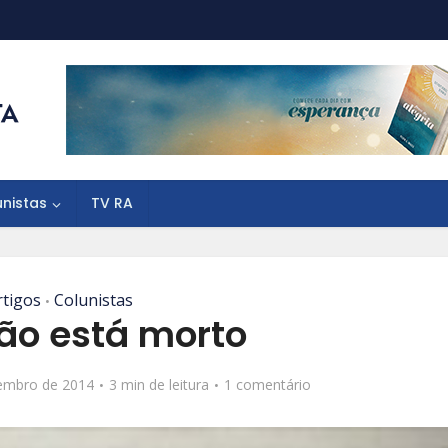
unistas
TV RA
rtigos
Colunistas
•
ão está morto
embro de 2014
3 min de leitura
1 comentário