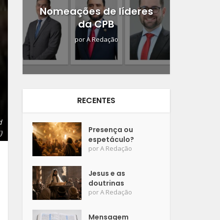
Nomeações de líderes
da CPB
por
A Redação
RECENTES
d
Presença ou
)
espetáculo?
por
A Redação
Jesus e as
doutrinas
por
A Redação
Mensagem