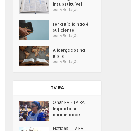
insubstituível
por
A Redação
Ler a Bíblia não é
suficiente
por
A Redação
Alicerçados na
Bíblia
por
A Redação
TV RA
Olhar RA
TV RA
•
Impacto na
comunidade
Notícias
TV RA
•