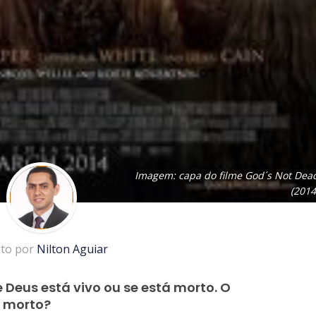
Imagem: capa do filme God´s Not Dea
(2014
ito por
Nilton Aguiar
e Deus está vivo ou se está morto. O
u morto?