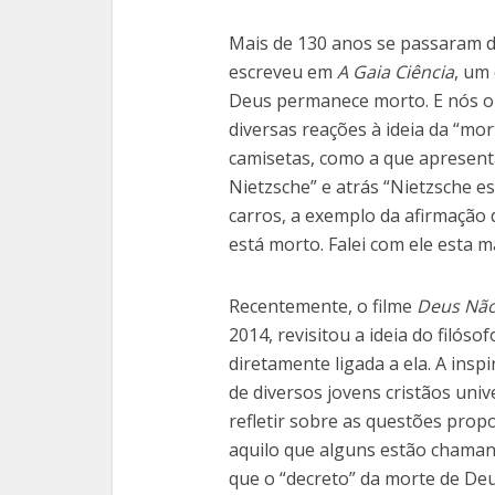
Mais de 130 anos se passaram de
escreveu em
A Gaia Ciência
, um 
Deus permanece morto. E nós o
diversas reações à ideia da “mo
camisetas, como a que apresent
Nietzsche” e atrás “Nietzsche e
carros, a exemplo da afirmação
está morto. Falei com ele esta m
Recentemente, o filme
Deus Não
2014, revisitou a ideia do filós
diretamente ligada a ela. A inspi
de diversos jovens cristãos univ
refletir sobre as questões prop
aquilo que alguns estão chaman
que o “decreto” da morte de De