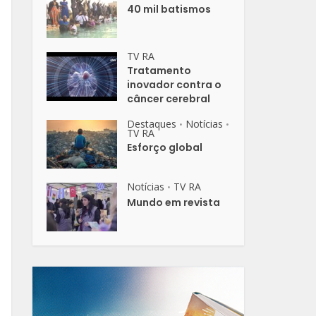
40 mil batismos
TV RA
Tratamento
inovador contra o
câncer cerebral
Destaques
Notícias
•
•
TV RA
Esforço global
Notícias
TV RA
•
Mundo em revista