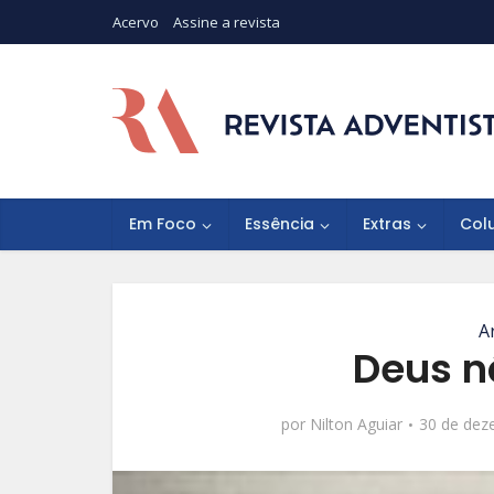
Acervo
Assine a revista
Em Foco
Essência
Extras
Col
A
Deus n
por
Nilton Aguiar
30 de dez