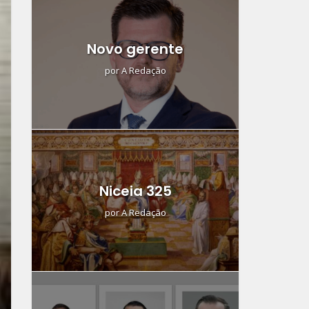
Novo gerente
por
A Redação
Niceia 325
por
A Redação