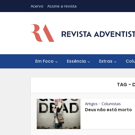
Acervo
Assine a revista
Em Foco
Essência
Extras
Col
TAG - 
Artigos
Colunistas
•
Deus não está morto