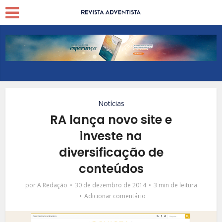
Notícias
RA lança novo site e
investe na
diversificação de
conteúdos
por
A Redação
30 de dezembro de 2014
3 min de leitura
Adicionar comentário