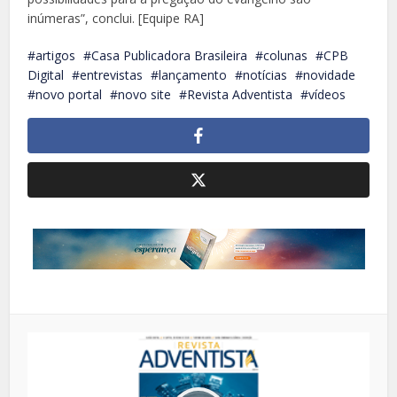
inúmeras”, conclui. [Equipe RA]
artigos
Casa Publicadora Brasileira
colunas
CPB
Digital
entrevistas
lançamento
notícias
novidade
novo portal
novo site
Revista Adventista
vídeos