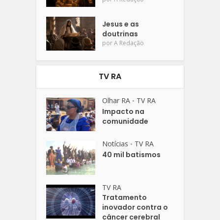
Jesus e as
doutrinas
por
A Redação
TV RA
Olhar RA
TV RA
•
Impacto na
comunidade
Notícias
TV RA
•
40 mil batismos
TV RA
Tratamento
inovador contra o
câncer cerebral