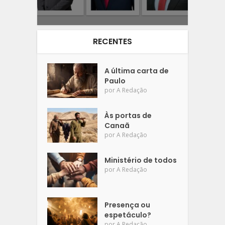
RECENTES
A última carta de
Paulo
por
A Redação
Às portas de
Canaã
por
A Redação
Ministério de todos
por
A Redação
Presença ou
espetáculo?
por
A Redação