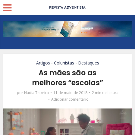
Artigos
Colunistas
Destaques
•
•
As mães são as
melhores “escolas”
por
Nádia Teixeira
11 de maio de 2018
2 min de leitura
Adicionar comentário