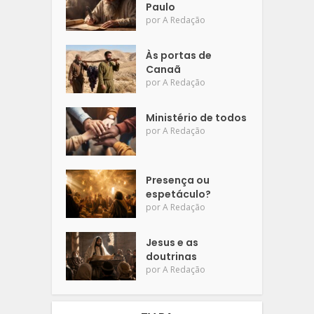
Paulo
por
A Redação
Às portas de
Canaã
por
A Redação
Ministério de todos
por
A Redação
Presença ou
espetáculo?
por
A Redação
Jesus e as
doutrinas
por
A Redação