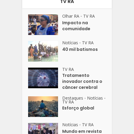
TV RA
Olhar RA
TV RA
•
Impacto na
comunidade
Notícias
TV RA
•
40 mil batismos
TV RA
Tratamento
inovador contra o
câncer cerebral
Destaques
Notícias
•
•
TV RA
Esforço global
Notícias
TV RA
•
Mundo em revista