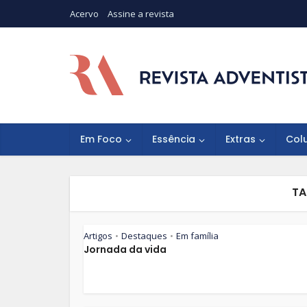
Acervo
Assine a revista
Em Foco
Essência
Extras
Col
TA
Artigos
Destaques
Em família
•
•
Jornada da vida