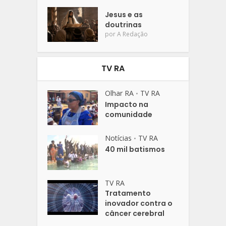
Jesus e as
doutrinas
por
A Redação
TV RA
Olhar RA
TV RA
•
Impacto na
comunidade
Notícias
TV RA
•
40 mil batismos
TV RA
Tratamento
inovador contra o
câncer cerebral