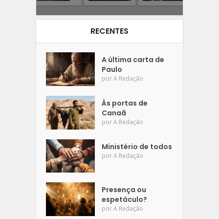
RECENTES
A última carta de
Paulo
por
A Redação
Às portas de
Canaã
por
A Redação
Ministério de todos
por
A Redação
Presença ou
espetáculo?
por
A Redação