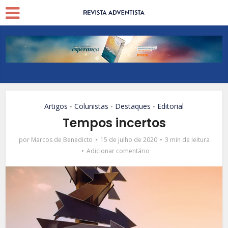
Artigos
Colunistas
Destaques
Editorial
•
•
•
Tempos incertos
por
Marcos de Benedicto
15 de julho de 2020
3 min de leitura
Adicionar comentário