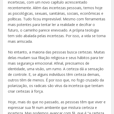
incertezas, com um novo capítulo acrescentado
recentemente. Além das incertezas pessoais, temos hoje
as psicológicas, sexuais, sanitárias, sociais, econômicas e
políticas. Tudo ficou imprevisível. Mesmo com ferramentas
mais potentes para tentar ler a realidade e decifrar o
futuro, o caminho parece enevoado. A própria teologia
tem sido abalada pelas incertezas. Por isso, a vida se torna
mais arriscada.
No entanto, a maioria das pessoas busca certezas. Muitas
delas mudam sua filiação religiosa e seus hábitos para ter
mais segurança emocional. Afinal, precisamos de
identidade, uma visão, um rumo. A certeza dá a sensação
de controle. E, se alguns indivíduos têm certeza demais,
outros têm de menos. É por isso que, no fogo cruzado da
polarização, os radicais são vírus da incerteza que tentam
criar certezas à força.
Hoje, mais do que no passado, as pessoas têm que viver e
expressar sua fé num ambiente que mistura certeza e
incerteza. Mas podemos avançar com fé, que é “a certeza