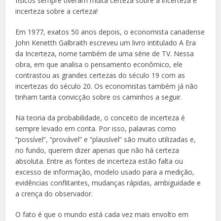
físicos sempre tiveram muita certeza sobre a incerteza e
incerteza sobre a certeza!
Em 1977, exatos 50 anos depois, o economista canadense
John Kenetth Galbraith escreveu um livro intitulado
A Era
da Incerteza
, nome também de uma série de TV. Nessa
obra, em que analisa o pensamento econômico, ele
contrastou as grandes certezas do século 19 com as
incertezas do século 20. Os economistas também já não
tinham tanta convicção sobre os caminhos a seguir.
Na teoria da probabilidade, o conceito de incerteza é
sempre levado em conta. Por isso, palavras como
“possível”, “provável” e “plausível” são muito utilizadas e,
no fundo, querem dizer apenas que não há certeza
absoluta. Entre as fontes de incerteza estão falta ou
excesso de informação, modelo usado para a medição,
evidências conflitantes, mudanças rápidas, ambiguidade e
a crença do observador.
O fato é que o mundo está cada vez mais envolto em