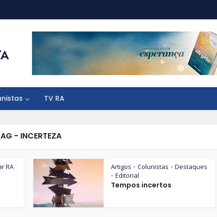
unistas
TV RA
TAG - INCERTEZA
ar RA
Artigos
Colunistas
Destaques
•
•
Editorial
•
Tempos incertos