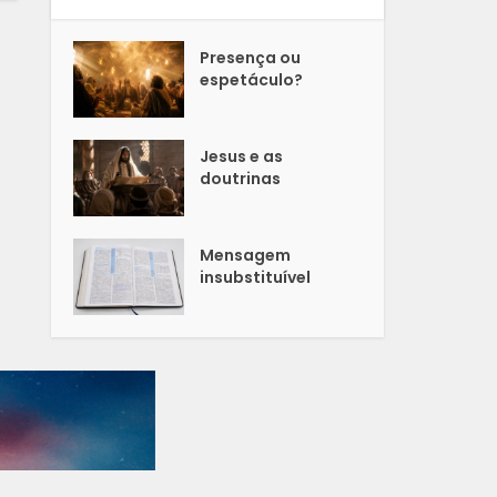
Presença ou
espetáculo?
Jesus e as
doutrinas
Mensagem
insubstituível