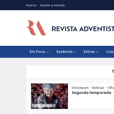
Acervo
Assine a revista
Em Foco
Essência
Extras
Col
Destaques
Notícias
Olh
•
•
Segunda temporada