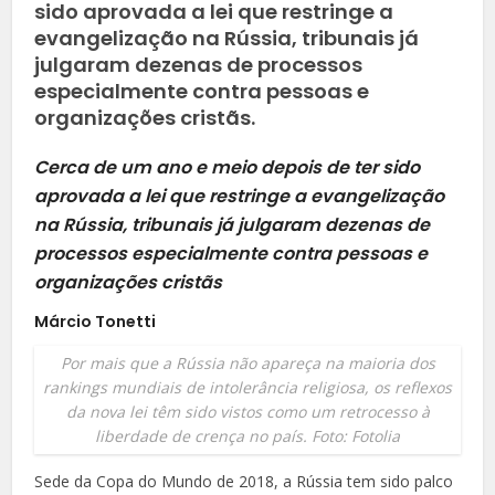
sido aprovada a lei que restringe a
evangelização na Rússia, tribunais já
julgaram dezenas de processos
especialmente contra pessoas e
organizações cristãs.
Cerca de um ano e meio depois de ter sido
aprovada a lei que restringe a evangelização
na Rússia, tribunais já julgaram dezenas de
processos especialmente contra pessoas e
organizações cristãs
Márcio Tonetti
Por mais que a Rússia não apareça na maioria dos
rankings mundiais de intolerância religiosa, os reflexos
da nova lei têm sido vistos como um retrocesso à
liberdade de crença no país. Foto: Fotolia
Sede da Copa do Mundo de 2018, a Rússia tem sido palco