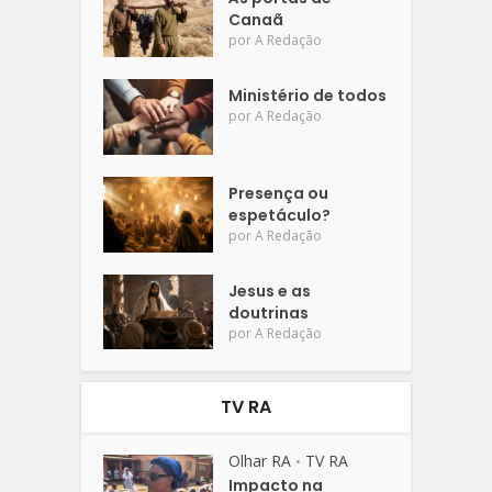
Canaã
por
A Redação
Ministério de todos
por
A Redação
Presença ou
espetáculo?
por
A Redação
Jesus e as
doutrinas
por
A Redação
TV RA
Olhar RA
TV RA
•
Impacto na