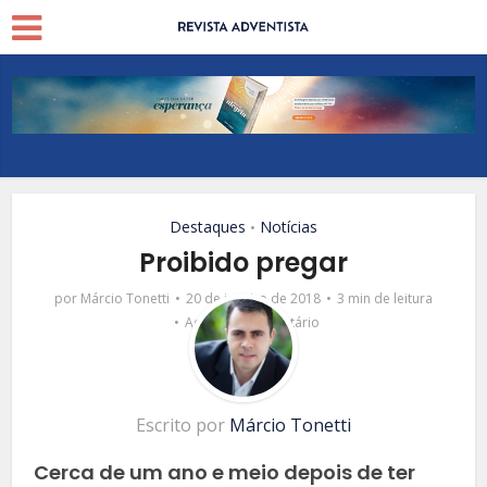
Destaques
Notícias
•
Proibido pregar
por
Márcio Tonetti
20 de janeiro de 2018
3 min de leitura
Adicionar comentário
Escrito por
Márcio Tonetti
Cerca de um ano e meio depois de ter