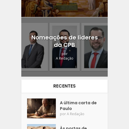
Nomeações de líderes
da CPB
por
A Redação
RECENTES
A última carta de
Paulo
por
A Redação
Às portas de