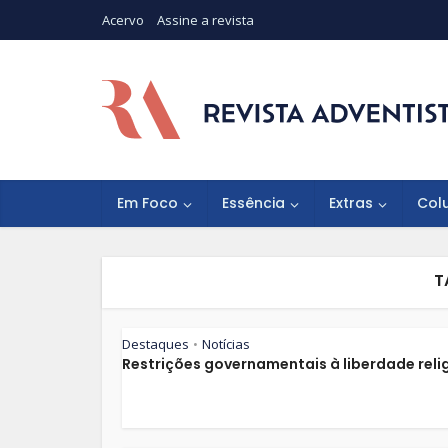
Acervo
Assine a revista
Em Foco
Essência
Extras
Col
T
Destaques
Notícias
•
Restrições governamentais à liberdade reli