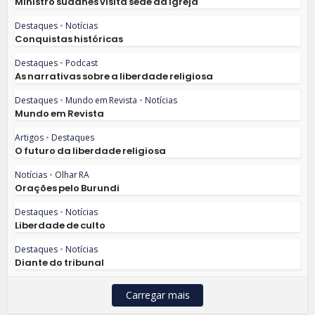
Ministro sudanês visita sede da igreja
Destaques
•
Notícias
Conquistas históricas
Destaques
•
Podcast
As narrativas sobre a liberdade religiosa
Destaques
•
Mundo em Revista
•
Notícias
Mundo em Revista
Artigos
•
Destaques
O futuro da liberdade religiosa
Notícias
•
Olhar RA
Orações pelo Burundi
Destaques
•
Notícias
Liberdade de culto
Destaques
•
Notícias
Diante do tribunal
Carregar mais