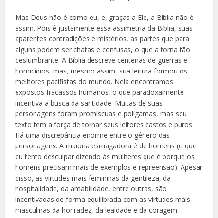
Mas Deus não é como eu, e, graças a Ele, a Bíblia não é
assim. Pois é justamente essa assimetria da Bíblia, suas
aparentes contradições e mistérios, as partes que para
alguns podem ser chatas e confusas, o que a torna tão
deslumbrante. A Bíblia descreve centenas de guerras e
homicídios, mas, mesmo assim, sua leitura formou os
melhores pacifistas do mundo. Nela encontramos
expostos fracassos humanos, o que paradoxalmente
incentiva a busca da santidade. Muitas de suas
personagens foram promíscuas e polígamas, mas seu
texto tem a força de tornar seus leitores castos e puros.
Há uma discrepância enorme entre o gênero das
personagens. A maioria esmagadora é de homens (o que
eu tento desculpar dizendo às mulheres que é porque os
homens precisam mais de exemplos e repreensão). Apesar
disso, as virtudes mais femininas da gentileza, da
hospitalidade, da amabilidade, entre outras, são
incentivadas de forma equilibrada com as virtudes mais
masculinas da honradez, da lealdade e da coragem.