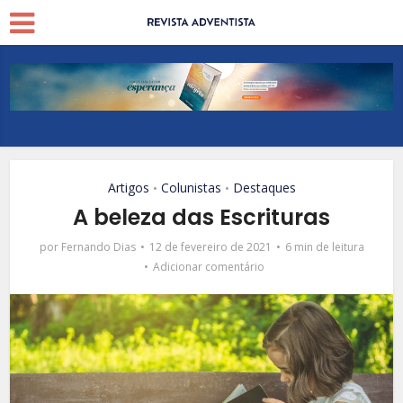
Artigos
Colunistas
Destaques
•
•
A beleza das Escrituras
por
Fernando Dias
12 de fevereiro de 2021
6 min de leitura
Adicionar comentário