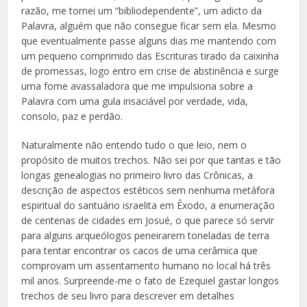
razão, me tornei um “bibliodependente”, um adicto da
Palavra, alguém que não consegue ficar sem ela. Mesmo
que eventualmente passe alguns dias me mantendo com
um pequeno comprimido das Escrituras tirado da caixinha
de promessas, logo entro em crise de abstinência e surge
uma fome avassaladora que me impulsiona sobre a
Palavra com uma gula insaciável por verdade, vida,
consolo, paz e perdão.
Naturalmente não entendo tudo o que leio, nem o
propósito de muitos trechos. Não sei por que tantas e tão
longas genealogias no primeiro livro das Crônicas, a
descrição de aspectos estéticos sem nenhuma metáfora
espiritual do santuário israelita em Êxodo, a enumeração
de centenas de cidades em Josué, o que parece só servir
para alguns arqueólogos peneirarem toneladas de terra
para tentar encontrar os cacos de uma cerâmica que
comprovam um assentamento humano no local há três
mil anos. Surpreende-me o fato de Ezequiel gastar longos
trechos de seu livro para descrever em detalhes