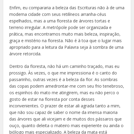
Enfim, eu compararia a beleza das Escrituras não à de uma
moderna cidade com seus retilíneos arranha-céus
espelhados, mas a uma floresta de árvores tortas e
terreno irregular. A metrópole pode ser organizada e
prática, mas encontramos muito mais beleza, inspiração,
graça e mistério na floresta. Não é à toa que o lugar mais
apropriado para a leitura da Palavra seja à sombra de uma
árvore retorcida.
Dentro da floresta, não há um caminho traçado, mas eu
prossigo. Às vezes, o que me impressiona é o canto do
passarinho, outras vezes é a beleza da flor. As sombras
das copas podem amedrontar-me com seu frio tenebroso,
os espinhos do mato me atingirem, mas eu não perco o
gosto de estar na floresta por conta desses
inconvenientes. O prazer de estar ali agrada tanto a mim,
que não sou capaz de saber o nome da imensa maioria
das árvores que ali vicejam e de muitos dos pássaros que
ouço, quanto deleita o mateiro mais experiente ou ainda o
biólogo mais especializado. A beleza da mata está