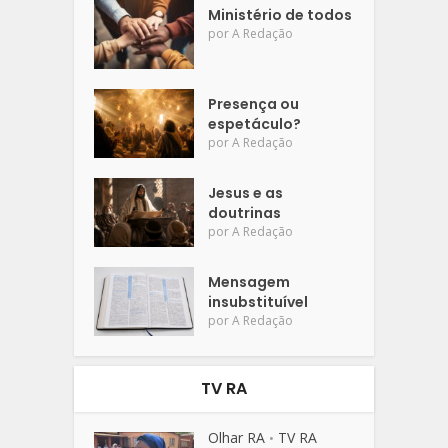
Ministério de todos
por
A Redação
Presença ou
espetáculo?
por
A Redação
Jesus e as
doutrinas
por
A Redação
Mensagem
insubstituível
por
A Redação
TV RA
Olhar RA
TV RA
•