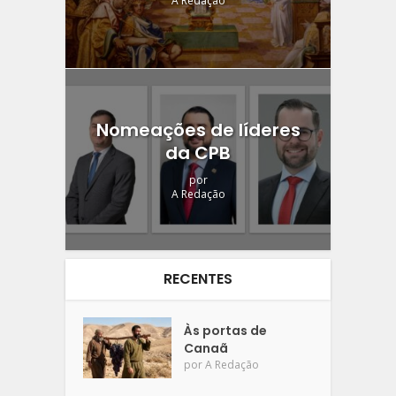
A Redação
Nomeações de líderes
da CPB
por
A Redação
RECENTES
Às portas de
Canaã
por
A Redação