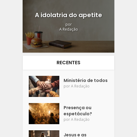
A idolatria do apetite
por
A Redação
RECENTES
Ministério de todos
por
A Redação
Presença ou
espetáculo?
por
A Redação
Jesus e as