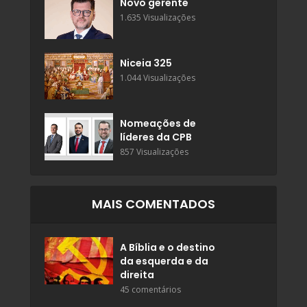
Novo gerente
1.635 Visualizações
Niceia 325
1.044 Visualizações
Nomeações de
líderes da CPB
857 Visualizações
MAIS COMENTADOS
A Bíblia e o destino
da esquerda e da
direita
45 comentários