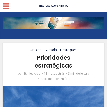
Artigos
Bússola
Destaques
•
•
Prioridades
estratégicas
por
Stanley Arco
11 meses atrás
3 min de leitura
Adicionar comentário