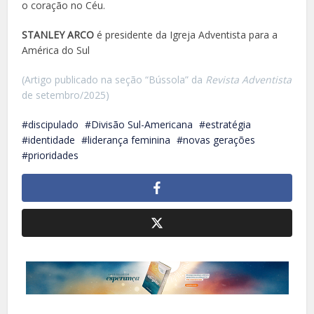
o coração no Céu.
STANLEY ARCO
é presidente da Igreja Adventista para a
América do Sul
(Artigo publicado na seção “Bússola” da
Revista Adventista
de setembro/2025)
discipulado
Divisão Sul-Americana
estratégia
identidade
liderança feminina
novas gerações
prioridades