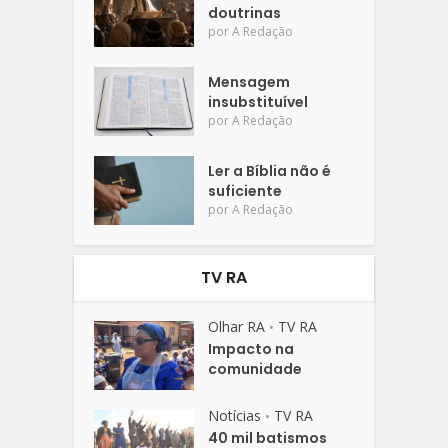
doutrinas
por
A Redação
Mensagem
insubstituível
por
A Redação
Ler a Bíblia não é
suficiente
por
A Redação
TV RA
Olhar RA
TV RA
•
Impacto na
comunidade
Notícias
TV RA
•
40 mil batismos