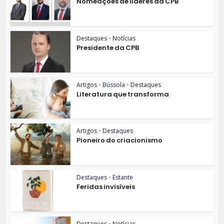
Nomeações de líderes da CPB
Destaques
•
Notícias
Presidente da CPB
Artigos
•
Bússola
•
Destaques
Literatura que transforma
Artigos
•
Destaques
Pioneiro do criacionismo
Destaques
•
Estante
Feridas invisíveis
Destaques
•
Notícias