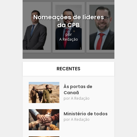
Nomeações de líderes
da CPB
por
A Redação
RECENTES
Às portas de
Canaã
por
A Redação
Ministério de todos
por
A Redação