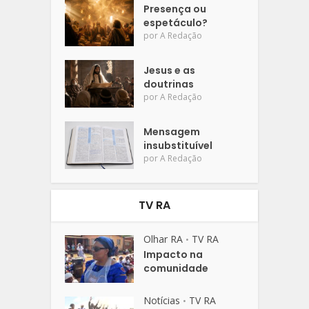
Presença ou
espetáculo?
por
A Redação
Jesus e as
doutrinas
por
A Redação
Mensagem
insubstituível
por
A Redação
TV RA
Olhar RA
TV RA
•
Impacto na
comunidade
Notícias
TV RA
•