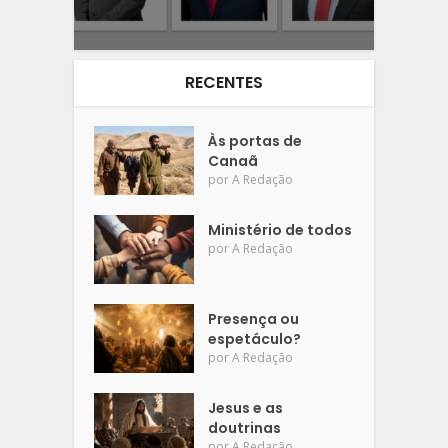
RECENTES
Às portas de
Canaã
por
A Redação
Ministério de todos
por
A Redação
Presença ou
espetáculo?
por
A Redação
Jesus e as
doutrinas
por
A Redação