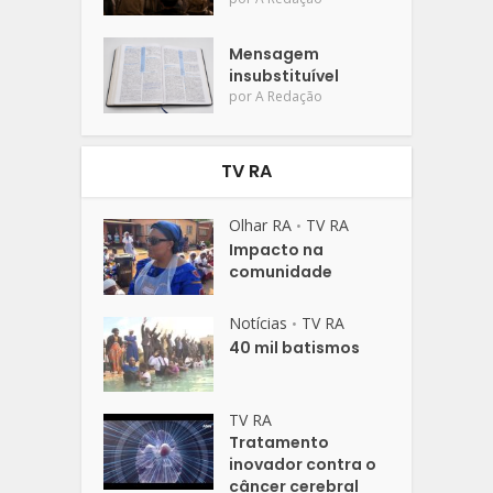
Mensagem
insubstituível
por
A Redação
TV RA
Olhar RA
TV RA
•
Impacto na
comunidade
Notícias
TV RA
•
40 mil batismos
TV RA
Tratamento
inovador contra o
câncer cerebral