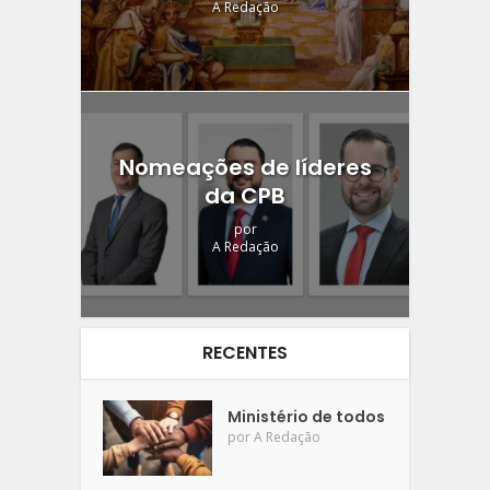
A Redação
Nomeações de líderes
da CPB
por
A Redação
RECENTES
Ministério de todos
por
A Redação