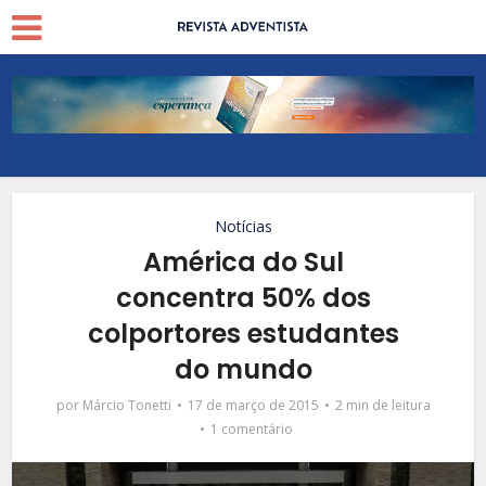
Notícias
América do Sul
concentra 50% dos
colportores estudantes
do mundo
por
Márcio Tonetti
17 de março de 2015
2 min de leitura
1 comentário