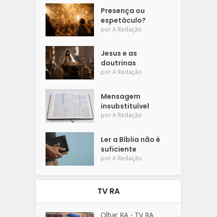
Presença ou
espetáculo?
por
A Redação
Jesus e as
doutrinas
por
A Redação
Mensagem
insubstituível
por
A Redação
Ler a Bíblia não é
suficiente
por
A Redação
TV RA
Olhar RA
TV RA
•