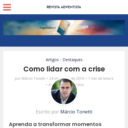
Artigos
Destaques
•
Como lidar com a crise
por
Márcio Tonetti
24 de março de 2016
7 min de leitura
Adicionar comentário
Escrito por
Márcio Tonetti
Aprenda a transformar momentos