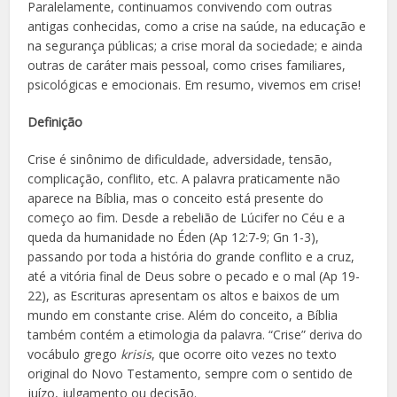
Paralelamente, continuamos convivendo com outras
antigas conhecidas, como a crise na saúde, na educação e
na segurança públicas; a crise moral da sociedade; e ainda
outras de caráter mais pessoal, como crises familiares,
psicológicas e emocionais. Em resumo, vivemos em crise!
Definição
Crise é sinônimo de dificuldade, adversidade, tensão,
complicação, conflito, etc. A palavra praticamente não
aparece na Bíblia, mas o conceito está presente do
começo ao fim. Desde a rebelião de Lúcifer no Céu e a
queda da humanidade no Éden (Ap 12:7-9; Gn 1-3),
passando por toda a história do grande conflito e a cruz,
até a vitória final de Deus sobre o pecado e o mal (Ap 19-
22), as Escrituras apresentam os altos e baixos de um
mundo em constante crise. Além do conceito, a Bíblia
também contém a etimologia da palavra. “Crise” deriva do
vocábulo grego
krisis
, que ocorre oito vezes no texto
original do Novo Testamento, sempre com o sentido de
juízo, julgamento ou decisão.