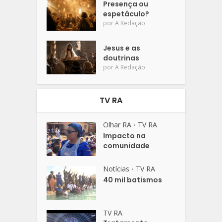
Presença ou
espetáculo?
por
A Redação
Jesus e as
doutrinas
por
A Redação
TV RA
Olhar RA
TV RA
•
Impacto na
comunidade
Notícias
TV RA
•
40 mil batismos
TV RA