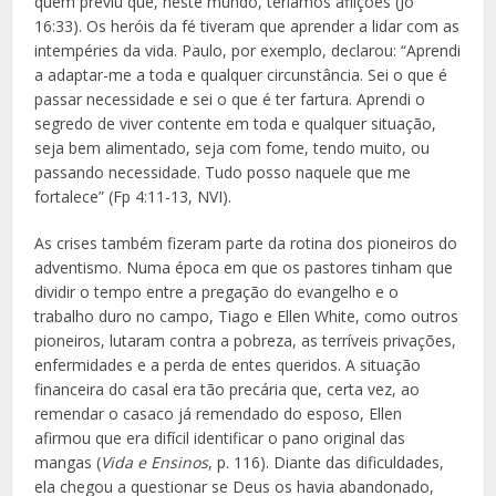
quem previu que, neste mundo, teríamos aflições (Jo
16:33). Os heróis da fé tiveram que aprender a lidar com as
intempéries da vida. Paulo, por exemplo, declarou: “Aprendi
a adaptar-me a toda e qualquer circunstância. Sei o que é
passar necessidade e sei o que é ter fartura. Aprendi o
segredo de viver contente em toda e qualquer situação,
seja bem alimentado, seja com fome, tendo muito, ou
passando necessidade. Tudo posso naquele que me
fortalece” (Fp 4:11-13, NVI).
As crises também fizeram parte da rotina dos pioneiros do
adventismo. Numa época em que os pastores tinham que
dividir o tempo entre a pregação do evangelho e o
trabalho duro no campo, Tiago e Ellen White, como outros
pioneiros, lutaram contra a pobreza, as terríveis privações,
enfermidades e a perda de entes queridos. A situação
financeira do casal era tão precária que, certa vez, ao
remendar o casaco já remendado do esposo, Ellen
afirmou que era difícil identificar o pano original das
mangas (
Vida e Ensinos
, p. 116). Diante das dificuldades,
ela chegou a questionar se Deus os havia abandonado,