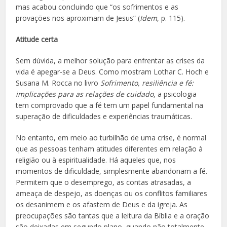
mas acabou concluindo que “os sofrimentos e as
provações nos aproximam de Jesus” (
Idem
, p. 115).
Atitude certa
Sem dúvida, a melhor solução para enfrentar as crises da
vida é apegar-se a Deus. Como mostram Lothar C. Hoch e
Susana M. Rocca no livro
Sofrimento, resiliência e fé:
implicações para as relações de cuidado
, a psicologia
tem comprovado que a fé tem um papel fundamental na
superação de dificuldades e experiências traumáticas.
No entanto, em meio ao turbilhão de uma crise, é normal
que as pessoas tenham atitudes diferentes em relação à
religião ou à espiritualidade. Há aqueles que, nos
momentos de dificuldade, simplesmente abandonam a fé.
Permitem que o desemprego, as contas atrasadas, a
ameaça de despejo, as doenças ou os conflitos familiares
os desanimem e os afastem de Deus e da igreja. As
preocupações são tantas que a leitura da Bíblia e a oração
são deixadas em segundo plano, quando não totalmente