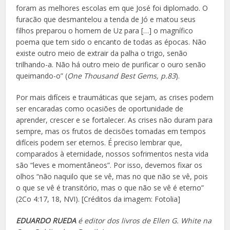
foram as melhores escolas em que José foi diplomado. O
furacão que desmantelou a tenda de Jó e matou seus
filhos preparou o homem de Uz para […] o magnífico
poema que tem sido o encanto de todas as épocas. Não
existe outro meio de extrair da palha o trigo, senão
trilhando-a. Não há outro meio de purificar o ouro senão
queimando-o” (
One Thousand Best Gems, p.83
).
Por mais difíceis e traumáticas que sejam, as crises podem
ser encaradas como ocasiões de oportunidade de
aprender, crescer e se fortalecer. As crises não duram para
sempre, mas os frutos de decisões tomadas em tempos
difíceis podem ser eternos. É preciso lembrar que,
comparados à eternidade, nossos sofrimentos nesta vida
são “leves e momentâneos”. Por isso, devemos fixar os
olhos “não naquilo que se vê, mas no que não se vê, pois
o que se vê é transitório, mas o que não se vê é eterno”
(2Co 4:17, 18, NVI). [Créditos da imagem: Fotolia]
EDUARDO RUEDA
é editor dos livros de Ellen G. White na