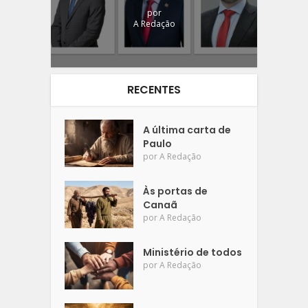
por
A Redação
RECENTES
A última carta de
Paulo
por
A Redação
Às portas de
Canaã
por
A Redação
Ministério de todos
por
A Redação