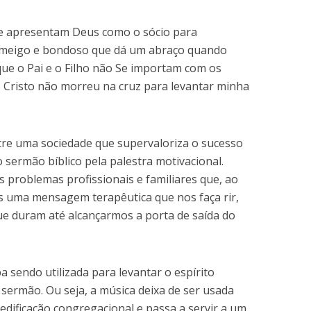
ue apresentam Deus como o sócio para
r meigo e bondoso que dá um abraço quando
que o Pai e o Filho não Se importam com os
Cristo não morreu na cruz para levantar minha
tre uma sociedade que supervaloriza o sucesso
 sermão bíblico pela palestra motivacional.
 problemas profissionais e familiares que, ao
 uma mensagem terapêutica que nos faça rir,
ue duram até alcançarmos a porta de saída do
a sendo utilizada para levantar o espírito
sermão. Ou seja, a música deixa de ser usada
ificação congregacional e passa a servir a um