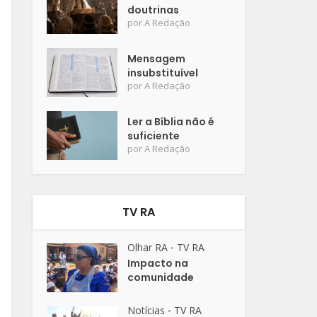
doutrinas
por
A Redação
Mensagem
insubstituível
por
A Redação
Ler a Bíblia não é
suficiente
por
A Redação
TV RA
Olhar RA
TV RA
•
Impacto na
comunidade
Notícias
TV RA
•