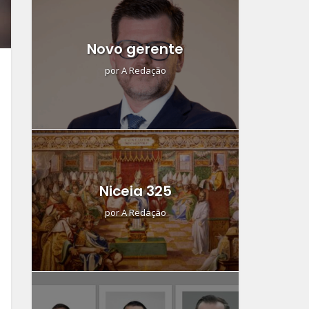
Novo gerente
por
A Redação
Niceia 325
por
A Redação