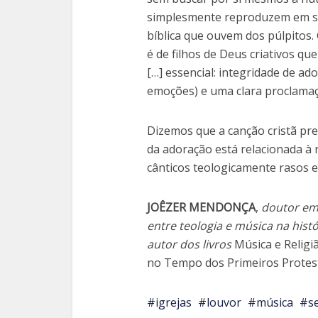
simplesmente reproduzem em suas
bíblica que ouvem dos púlpitos.
é de filhos de Deus criativos qu
[…] essencial: integridade de ad
emoções) e uma clara proclama
Dizemos que a canção cristã pre
da adoração está relacionada à 
cânticos teologicamente rasos e
JOÊZER MENDONÇA
,
doutor em
entre teologia e música na hist
autor dos livros
Música e Religi
no Tempo dos Primeiros Protes
igrejas
louvor
música
s