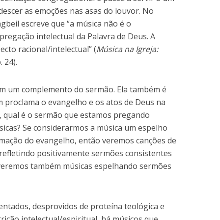
e descer as emoções nas asas do louvor. No
ngbeil escreve que “a música não é o
regação intelectual da Palavra de Deus. A
to racional/intelectual” (
Música na Igreja:
p. 24).
em um complemento do sermão. Ela também é
 proclama o evangelho e os atos de Deus na
o, qual é o sermão que estamos pregando
úsicas? Se considerarmos a música um espelho
lamação do evangelho, então veremos canções de
a refletindo positivamente sermões consistentes
e, veremos também músicas espelhando sermões
entados, desprovidos de proteína teológica e
ição intelectual/espiritual, há músicos que