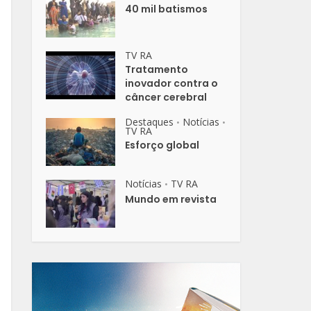
40 mil batismos
TV RA
Tratamento
inovador contra o
câncer cerebral
Destaques
Notícias
•
•
TV RA
Esforço global
Notícias
TV RA
•
Mundo em revista