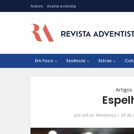
Acervo
Assine a revista
Em Foco
Essência
Extras
Col
Artigos
Espel
por
Joêzer Mendonça
29 de 