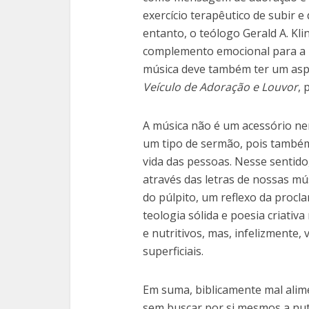
exercício terapêutico de subir 
entanto, o teólogo Gerald A. Kli
complemento emocional para a p
música deve também ter um aspec
Veículo de Adoração e Louvor
, 
A música não é um acessório n
um tipo de sermão, pois também
vida das pessoas. Nesse sentid
através das letras de nossas m
do púlpito, um reflexo da proc
teologia sólida e poesia criativ
e nutritivos, mas, infelizment
superficiais.
Em suma, biblicamente mal alim
sem buscar por si mesmos a nutr