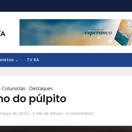
unistas
TV RA
Colunistas
Destaques
•
•
ho do púlpito
março de 2019
3 min de leitura
4 comentários