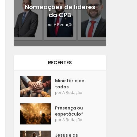
Nomeações de líderes
da CPB
por
A Redação
RECENTES
Ministério de
todos
por
A Redação
Presença ou
espetáculo?
por
A Redação
Jesus e as