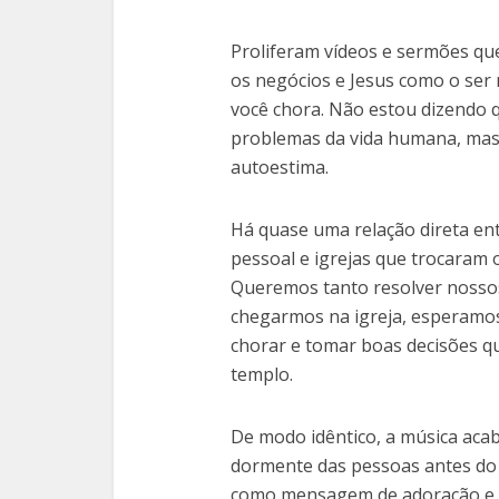
Proliferam vídeos e sermões q
os negócios e Jesus como o se
você chora. Não estou dizendo 
problemas da vida humana, mas 
autoestima.
Há quase uma relação direta en
pessoal e igrejas que trocaram o
Queremos tanto resolver nossos
chegarmos na igreja, esperamos
chorar e tomar boas decisões q
templo.
De modo idêntico, a música acab
dormente das pessoas antes do 
como mensagem de adoração e ed