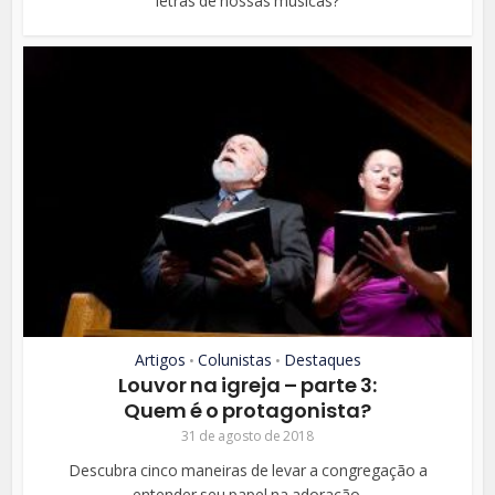
letras de nossas músicas?
Artigos
Colunistas
Destaques
•
•
Louvor na igreja – parte 3:
Quem é o protagonista?
31 de agosto de 2018
Descubra cinco maneiras de levar a congregação a
entender seu papel na adoração.