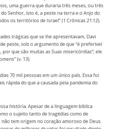
nos, uma guerra que duraria três meses, ou três
do Senhor, isto é, a peste na terra e o Anjo do
s os territórios de Israel” (1 Crônicas 21:12).
dades trágicas que se lhe apresentavam, Davi
s de peste, sob o argumento de que “é preferível
 por que são muitas as Suas misericórdias”; ele
mens” (v. 13).
dias 70 mil pessoas em um único país. Essa foi
is rápida do que a causada pela pandemia do
ssa história. Apesar de a linguagem bíblica
mo o sujeito tanto de tragédias como de
l não tem origem no coração amoroso de Deus.
zenas de milhares de vidas foi resultado direto