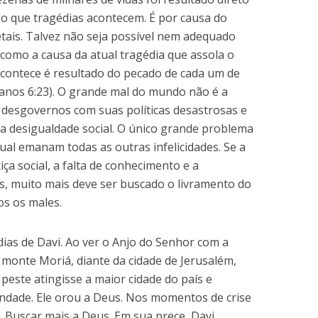
do que tragédias acontecem. É por causa do
tais. Talvez não seja possível nem adequado
 como a causa da atual tragédia que assola o
acontece é resultado do pecado de cada um de
anos 6:23). O grande mal do mundo não é a
 desgovernos com suas políticas desastrosas e
a desigualdade social. O único grande problema
al emanam todas as outras infelicidades. Se a
ça social, a falta de conhecimento e a
, muito mais deve ser buscado o livramento do
os os males.
dias de Davi. Ao ver o Anjo do Senhor com a
onte Moriá, diante da cidade de Jerusalém,
peste atingisse a maior cidade do país e
ndade. Ele orou a Deus. Nos momentos de crise
s. Buscar mais a Deus. Em sua prece, Davi