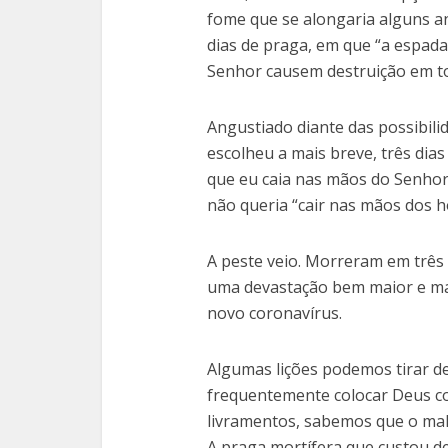
fome que se alongaria alguns a
dias de praga, em que “a espada 
Senhor causem destruição em todo
Angustiado diante das possibili
escolheu a mais breve, três dia
que eu caia nas mãos do Senhor,
não queria “cair nas mãos dos ho
A peste veio. Morreram em três 
uma devastação bem maior e ma
novo coronavírus.
Algumas lições podemos tirar de
frequentemente colocar Deus co
livramentos, sabemos que o ma
A praga mortífera que custou de