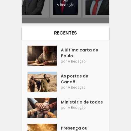
por
A Redação
RECENTES
A última carta de
Paulo
por
A Redação
Às portas de
Canaã
por
A Redação
Ministério de todos
por
A Redação
Presença ou