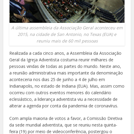
A última assembleia da Associação Geral aconteceu em
2015, na cidade de San Antonio, no Texas (EUA) e
reuniu mais de 60 mil pessoas
Realizada a cada cinco anos, a Assembleia da Associação
Geral da Igreja Adventista costuma reunir milhares de
pessoas vindas de todas as partes do mundo. Neste ano,
a reunião administrativa mais importante da denominação
aconteceria nos dias 25 de junho a 4 de julho em
Indianapolis, no estado de Indiana (EUA). Mas, assim como
ocorreu com outros eventos menores do calendário
eclesiástico, a liderança adventista viu a necessidade de
alterar a agenda por conta da pandemia de coronavírus.
Com ampla maioria de votos a favor, a Comissão Diretiva
da sede mundial adventista, que se reuniu nesta quinta-
feira (19) por meio de videoconferência, postergou o