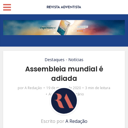
Destaques
Notícias
•
Assembleia mundial é
adiada
por
A Redação
19 de março de 2020
3 min de leitura
Adicionar comentário
Escrito por
A Redação