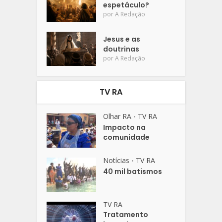
espetáculo?
por
A Redação
Jesus e as
doutrinas
por
A Redação
TV RA
Olhar RA
TV RA
•
Impacto na
comunidade
Notícias
TV RA
•
40 mil batismos
TV RA
Tratamento