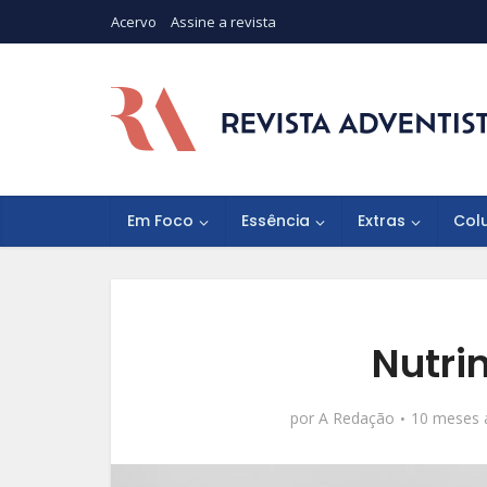
Acervo
Assine a revista
Em Foco
Essência
Extras
Col
Nutri
por
A Redação
10 meses 