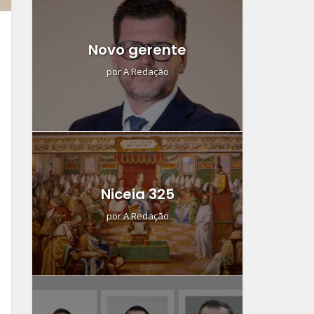
Novo gerente
por
A Redação
Niceia 325
por
A Redação