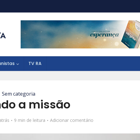
unistas
TV RA
Sem categoria
ndo a missão
atrás
9 min de leitura
Adicionar comentário