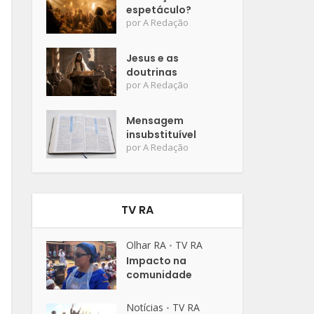
espetáculo?
por
A Redação
Jesus e as
doutrinas
por
A Redação
Mensagem
insubstituível
por
A Redação
TV RA
Olhar RA
TV RA
•
Impacto na
comunidade
Notícias
TV RA
•