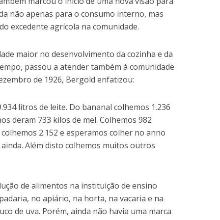
 também marcou o início de uma nova visão para
ada não apenas para o consumo interno, mas
do excedente agrícola na comunidade.
idade maior no desenvolvimento da cozinha e da
o tempo, passou a atender também à comunidade
ezembro de 1926, Bergold enfatizou:
34 litros de leite. Do bananal colhemos 1.236
nos deram 733 kilos de mel. Colhemos 982
já colhemos 2.152 e esperamos colher no anno
 ainda. Além disto colhemos muitos outros
dução de alimentos na instituição de ensino
padaria, no apiário, na horta, na vacaria e na
suco de uva. Porém, ainda não havia uma marca