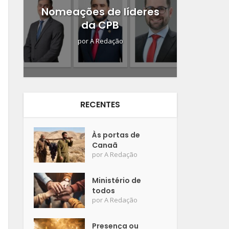
Nomeações de líderes
da CPB
por
A Redação
RECENTES
Às portas de
Canaã
por
A Redação
Ministério de
todos
por
A Redação
Presença ou