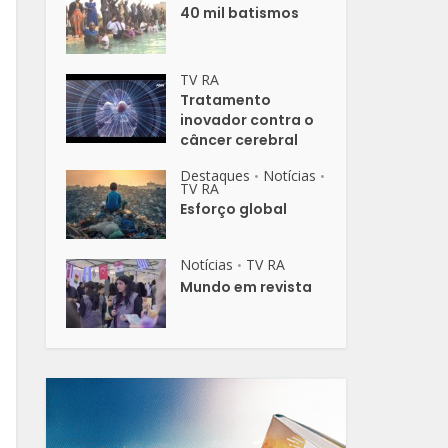
40 mil batismos
TV RA
Tratamento
inovador contra o
câncer cerebral
Destaques
Notícias
•
•
TV RA
Esforço global
Notícias
TV RA
•
Mundo em revista