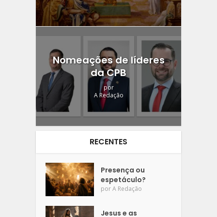
Nomeações de líderes
da CPB
por
A Redação
RECENTES
Presença ou
espetáculo?
por
A Redação
Jesus e as