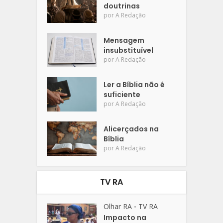
doutrinas
por
A Redação
Mensagem
insubstituível
por
A Redação
Ler a Bíblia não é
suficiente
por
A Redação
Alicerçados na
Bíblia
por
A Redação
TV RA
Olhar RA
TV RA
•
Impacto na