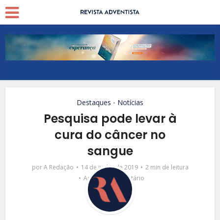
Destaques
Notícias
•
Pesquisa pode levar à
cura do câncer no
sangue
por
A Redação
14 de junho de 2019
2 min de leitura
Adicionar comentário