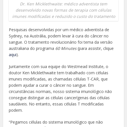
Dr. Ken Micklethwaite: médico adventista tem
desenvolvido novas formas de terapia com células
imunes modificadas e reduzido o custo do tratamento
Pesquisas desenvolvidas por um médico adventista de
Sydney, na Austrália, podem levar à cura do câncer no
sangue. O tratamento revolucionário foi tema da versão
australiana do programa
60 Minutes
(para assistir, clique
aqui
).
Juntamente com sua equipe do Westmead Institute, o
doutor Ken Micklethwaite tem trabalhado com células
imunes modificadas, as chamadas células T-CAR, que
podem ajudar a curar o câncer no sangue. Em
circunstâncias normais, nosso sistema imunológico não
consegue distinguir as células cancerígenas das células
saudáveis. No entanto, essas células T modificadas
podem.
“Pegamos células do sistema imunológico que não