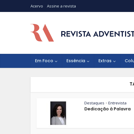
Acervo
Assine a revista
Em Foco
Essência
Extras
Col
T
Destaques
Entrevista
•
Dedicação à Palavra