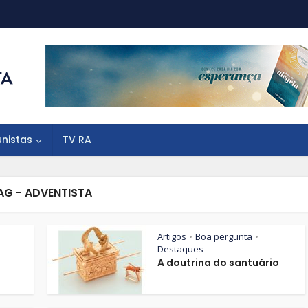
unistas
TV RA
AG - ADVENTISTA
Artigos
Boa pergunta
•
•
Destaques
A doutrina do santuário