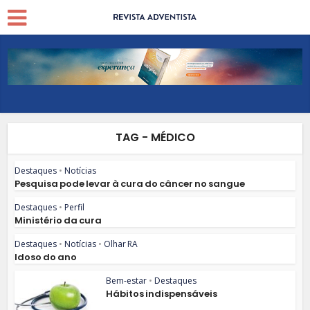
TAG - MÉDICO
Destaques
•
Notícias
Pesquisa pode levar à cura do câncer no sangue
Destaques
•
Perfil
Ministério da cura
Destaques
•
Notícias
•
Olhar RA
Idoso do ano
Bem-estar
•
Destaques
Hábitos indispensáveis