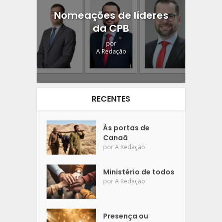
Nomeações de líderes
da CPB
por
A Redação
RECENTES
Às portas de
Canaã
por
A Redação
Ministério de todos
por
A Redação
Presença ou