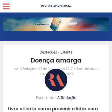
Destaques
Estante
•
Doença amarga
por
A Redação
27 de fevereiro de 2017
3 min de leitura
Adicionar comentário
Escrito por
A Redação
Livro orienta como prevenir e lidar com