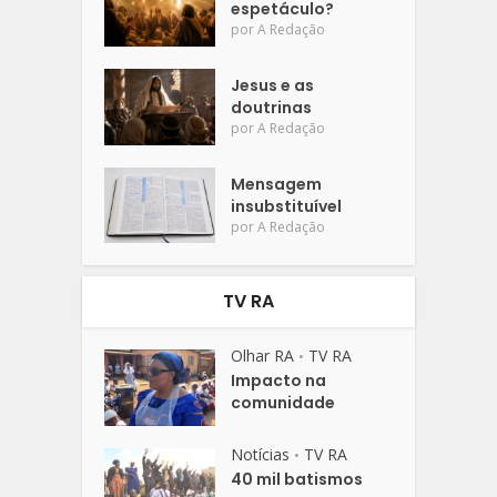
espetáculo?
por
A Redação
Jesus e as
doutrinas
por
A Redação
Mensagem
insubstituível
por
A Redação
TV RA
Olhar RA
TV RA
•
Impacto na
comunidade
Notícias
TV RA
•
40 mil batismos