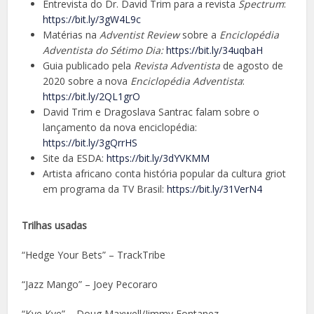
Entrevista do Dr. David Trim para a revista
Spectrum
:
https://bit.ly/3gW4L9c
Matérias na
Adventist Review
sobre a
Enciclopédia
Adventista do Sétimo Dia:
https://bit.ly/34uqbaH
Guia publicado pela
Revista Adventista
de agosto de
2020 sobre a nova
Enciclopédia Adventista
:
https://bit.ly/2QL1grO
David Trim e Dragoslava Santrac falam sobre o
lançamento da nova enciclopédia:
https://bit.ly/3gQrrHS
Site da ESDA:
https://bit.ly/3dYVKMM
Artista africano conta história popular da cultura griot
em programa da TV Brasil:
https://bit.ly/31VerN4
Trilhas usadas
“Hedge Your Bets” – TrackTribe
“Jazz Mango” – Joey Pecoraro
“Kye Kye” – Doug Maxwell/Jimmy Fontanez