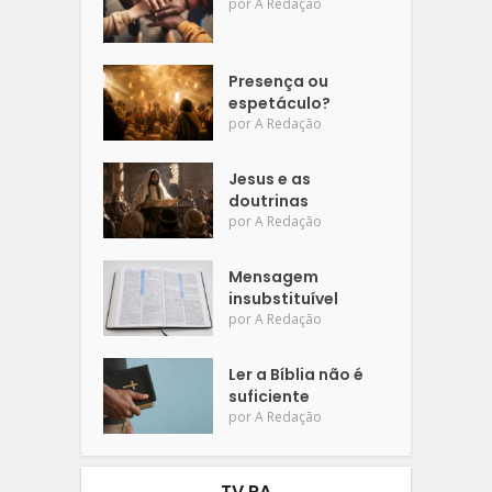
por
A Redação
Presença ou
espetáculo?
por
A Redação
Jesus e as
doutrinas
por
A Redação
Mensagem
insubstituível
por
A Redação
Ler a Bíblia não é
suficiente
por
A Redação
TV RA