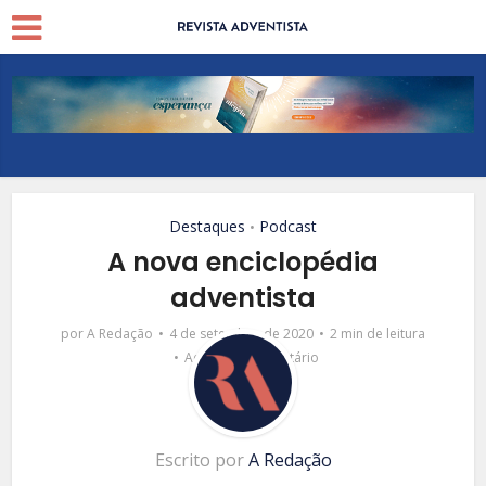
Destaques
Podcast
•
A nova enciclopédia
adventista
por
A Redação
4 de setembro de 2020
2 min de leitura
Adicionar comentário
Escrito por
A Redação