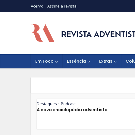
Acervo
Assine a revista
Em Foco
Essência
Extras
Col
Destaques
Podcast
•
A nova enciclopédia adventista