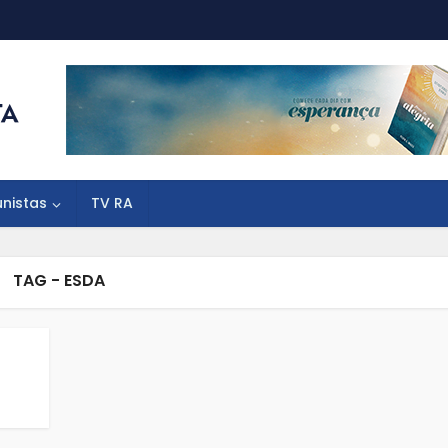
unistas
TV RA
TAG - ESDA