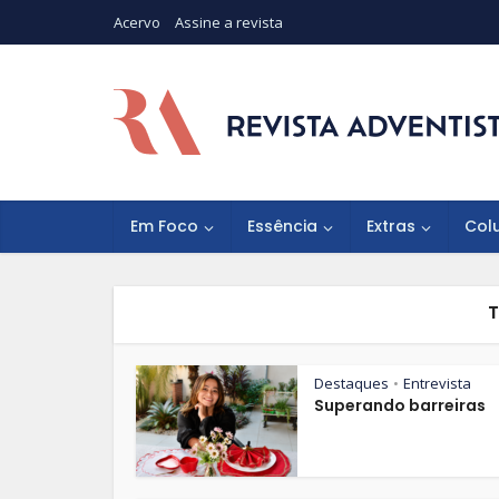
Acervo
Assine a revista
Em Foco
Essência
Extras
Col
T
Destaques
Entrevista
•
Superando barreiras