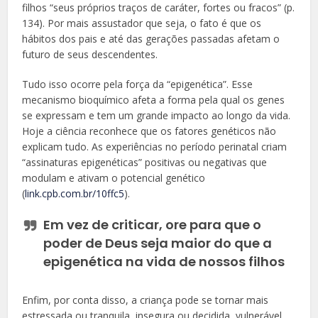
filhos “seus próprios traços de caráter, fortes ou fracos” (p.
134). Por mais assustador que seja, o fato é que os
hábitos dos pais e até das gerações passadas afetam o
futuro de seus descendentes.
Tudo isso ocorre pela força da “epigenética”. Esse
mecanismo bioquímico afeta a forma pela qual os genes
se expressam e tem um grande impacto ao longo da vida.
Hoje a ciência reconhece que os fatores genéticos não
explicam tudo. As experiências no período perinatal criam
“assinaturas epigenéticas” positivas ou negativas que
modulam e ativam o potencial genético
(
link.cpb.com.br/10ffc5
).
Em vez de criticar, ore para que o
poder de Deus seja maior do que a
epigenética na vida de nossos filhos
Enfim, por conta disso, a criança pode se tornar mais
estressada ou tranquila, insegura ou decidida, vulnerável