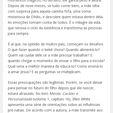
momentos mágicos; no terceiro, ele ganha peso e altura.
Depois de nove meses, se tudo correr bem, a mãe olha
com surpresa para aquela carinha fofa, uma soma
misteriosa de DNAs, e descobre quem estava dentro dela.
As emoções tomam conta de todos. É o milagre da vida,
que renova o ciclo da existência e transforma as pessoas
para sempre.
É aí que, na opinião de muitos pais, começam os desafios.
O que fazer quando o bebê chora? Quando alimentá-lo?
Quem vai cuidar dele se a mãe precisar trabalhar? E
quando chegar o momento de enviar o filho para a escola?
Qual seria a melhor maneira de educá-lo? Como ­ensiná-lo
a amar Jesus? E as perguntas se multiplicam.
Essas preocupações são legítimas. Porém, se você deixar
para pensar no futuro do filho depois que ele nascer,
estará atrasado. No livro
Mente, Caráter e
Personalidade
(volume 1, capítulo 16), Ellen White
apresenta uma série de orientações sobre as influências
pré-natais. De acordo com a autora, a mãe transmite aos