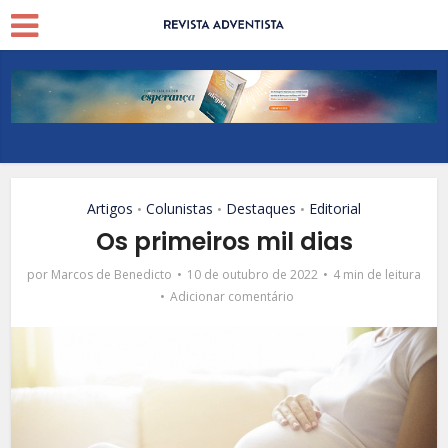
Artigos
Colunistas
Destaques
Editorial
•
•
•
Os primeiros mil dias
por
Marcos de Benedicto
10 de outubro de 2022
4 min de leitura
Adicionar comentário