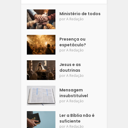
Ministério de todos
por
A Redação
Presença ou
espetáculo?
por
A Redação
Jesus e as
doutrinas
por
A Redação
Mensagem
insubstituível
por
A Redação
Ler a Bíblia não é
suficiente
por
A Redação