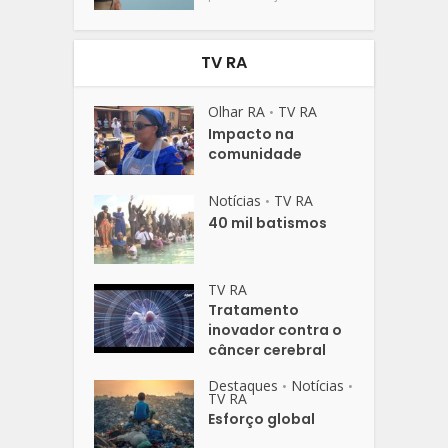
TV RA
Olhar RA
TV RA
•
Impacto na
comunidade
Notícias
TV RA
•
40 mil batismos
TV RA
Tratamento
inovador contra o
câncer cerebral
Destaques
Notícias
•
•
TV RA
Esforço global