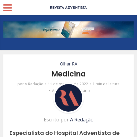
Olhar RA
Medicina
por
A Redação
11 de outubro de 2022
1 min de leitura
Adicionar comentário
Escrito por
A Redação
Especialista do Hospital Adventista de