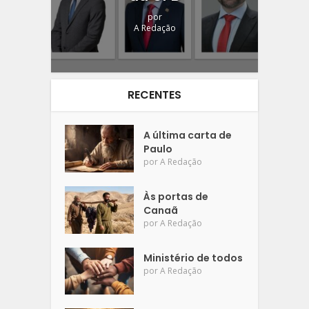
por
A Redação
RECENTES
A última carta de
Paulo
por
A Redação
Às portas de
Canaã
por
A Redação
Ministério de todos
por
A Redação