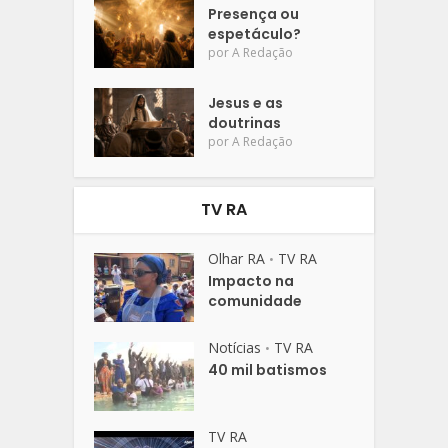
Presença ou
espetáculo?
por
A Redação
Jesus e as
doutrinas
por
A Redação
TV RA
Olhar RA
TV RA
•
Impacto na
comunidade
Notícias
TV RA
•
40 mil batismos
TV RA