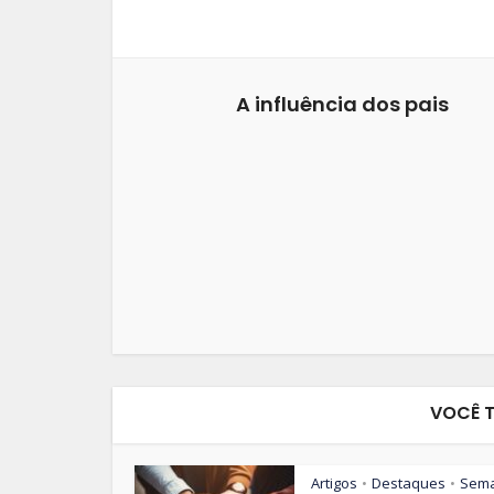
A influência dos pais
VOCÊ 
Artigos
Destaques
Sem
•
•