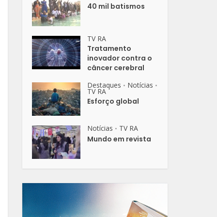
40 mil batismos
TV RA
Tratamento
inovador contra o
câncer cerebral
Destaques
Notícias
•
•
TV RA
Esforço global
Notícias
TV RA
•
Mundo em revista