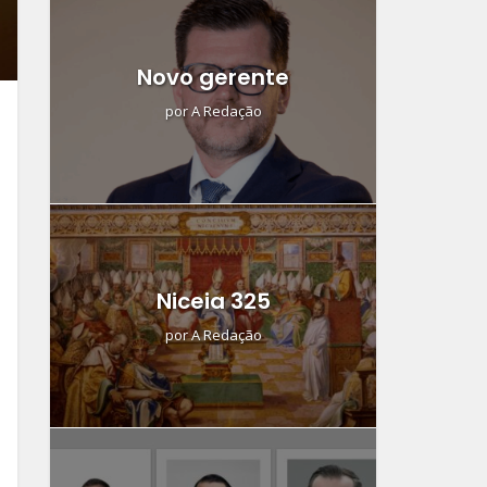
Novo gerente
por
A Redação
Niceia 325
por
A Redação