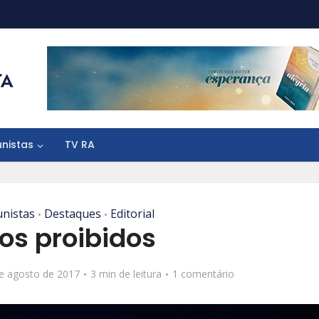
unistas
TV RA
unistas
Destaques
Editorial
•
•
os proibidos
e agosto de 2017
3 min de leitura
1 comentário