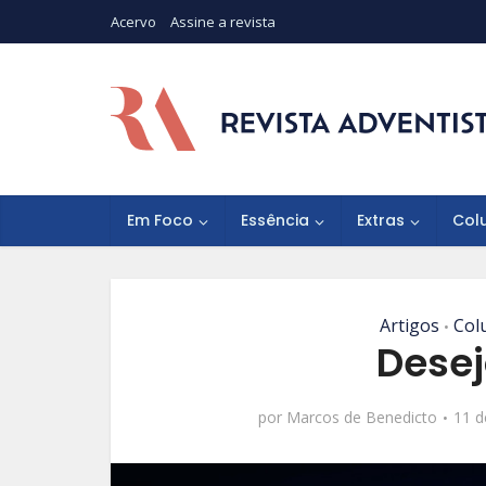
Acervo
Assine a revista
Em Foco
Essência
Extras
Col
Artigos
Col
•
Desej
por
Marcos de Benedicto
11 d