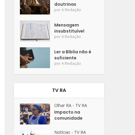
doutrinas
por
A Redação
Mensagem
insubstituível
por
A Redação
Ler a Bíblia não é
suficiente
por
A Redação
TV RA
Olhar RA
TV RA
•
Impacto na
comunidade
Notícias
TV RA
•