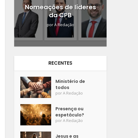
Nomeações de líderes
da CPB
por
A Redação
RECENTES
Ministério de
todos
por
A Redação
Presença ou
espetáculo?
por
A Redação
Jesus e as