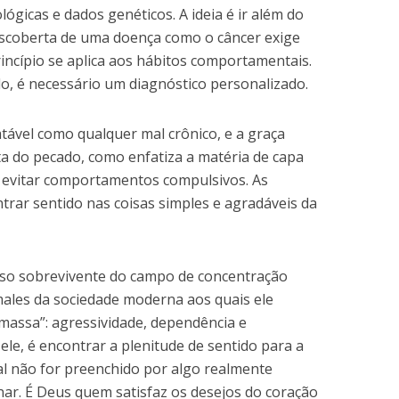
icas e dados genéticos. A ideia é ir além do
 descoberta de uma doença como o câncer exige
ncípio se aplica aos hábitos comportamentais.
, é necessário um diagnóstico personalizado.
tável como qualquer mal crônico, e a graça
rta do pecado, como enfatiza a matéria de capa
é evitar comportamentos compulsivos. As
trar sentido nas coisas simples e agradáveis da
moso sobrevivente do campo de concentração
males da sociedade moderna aos quais ele
massa”: agressividade, dependência e
le, é encontrar a plenitude de sentido para a
ial não for preenchido por algo realmente
minar. É Deus quem satisfaz os desejos do coração