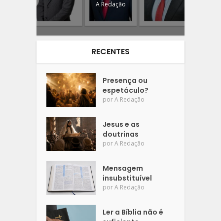
A Redação
RECENTES
Presença ou
espetáculo?
por
A Redação
Jesus e as
doutrinas
por
A Redação
Mensagem
insubstituível
por
A Redação
Ler a Bíblia não é