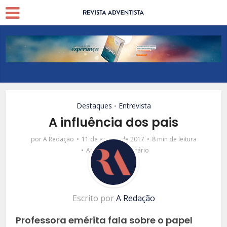
Destaques
Entrevista
•
A influência dos pais
por
A Redação
11 de agosto de 2017
8 min de leitura
Adicionar comentário
Escrito por
A Redação
Professora emérita fala sobre o papel