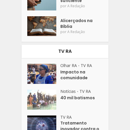
suficiente
por
A Redação
Alicerçados na
Bíblia
por
A Redação
TV RA
Olhar RA
TV RA
•
Impacto na
comunidade
Notícias
TV RA
•
40 mil batismos
TV RA
Tratamento
inovador contra o