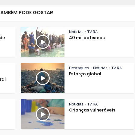
TAMBÉM PODE GOSTAR
Notícias
TV RA
•
de
40 mil batismos
Destaques
Notícias
TV RA
•
•
Esforço global
ral
Notícias
TV RA
•
Crianças vulneráveis