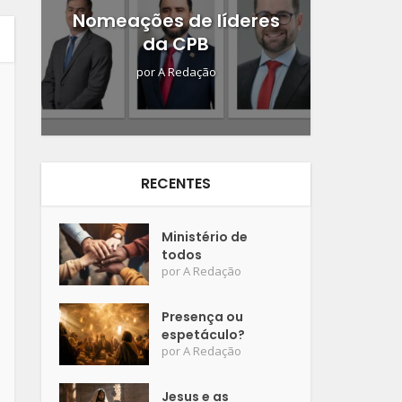
Nomeações de líderes
da CPB
por
A Redação
RECENTES
Ministério de
todos
por
A Redação
Presença ou
espetáculo?
por
A Redação
Jesus e as