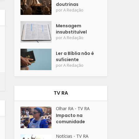
doutrinas
por
A Redação
Mensagem
insubstituível
por
A Redação
Ler a Bíblia não é
suficiente
por
A Redação
TV RA
Olhar RA
TV RA
•
Impacto na
comunidade
Notícias
TV RA
•