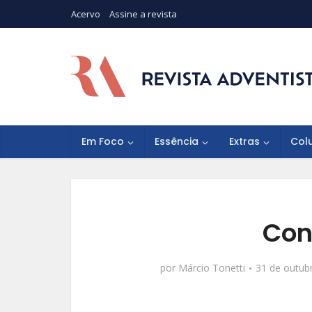
Acervo
Assine a revista
Em Foco
Essência
Extras
Col
Con
por
Márcio Tonetti
31 de outub