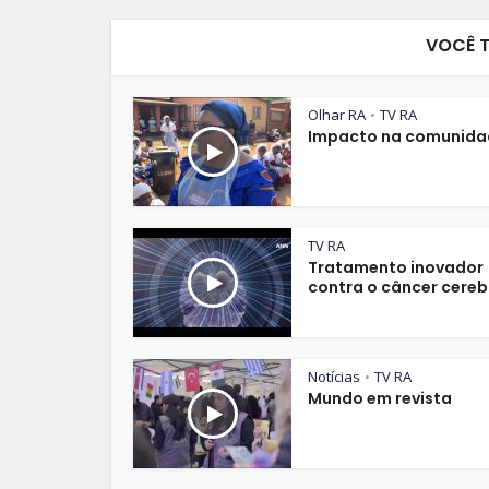
VOCÊ 
Olhar RA
TV RA
•
Impacto na comunida
TV RA
Tratamento inovador
contra o câncer cereb
Notícias
TV RA
•
Mundo em revista