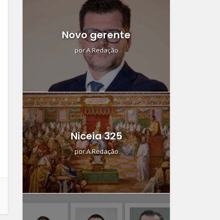
Novo gerente
por
A Redação
Niceia 325
por
A Redação