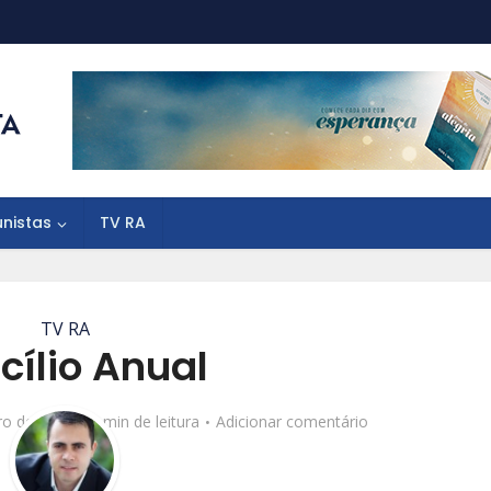
unistas
TV RA
TV RA
cílio Anual
ro de 2016
1 min de leitura
Adicionar comentário