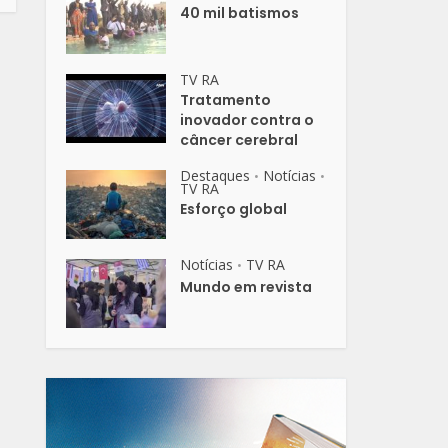
40 mil batismos
TV RA
Tratamento
inovador contra o
câncer cerebral
Destaques
Notícias
•
•
TV RA
Esforço global
Notícias
TV RA
•
Mundo em revista