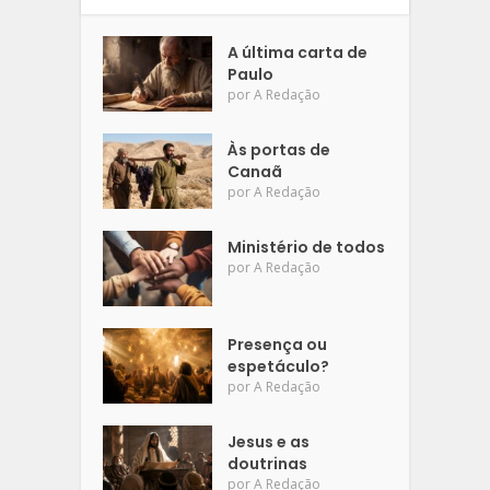
A última carta de
Paulo
por
A Redação
Às portas de
Canaã
por
A Redação
Ministério de todos
por
A Redação
Presença ou
espetáculo?
por
A Redação
Jesus e as
doutrinas
por
A Redação