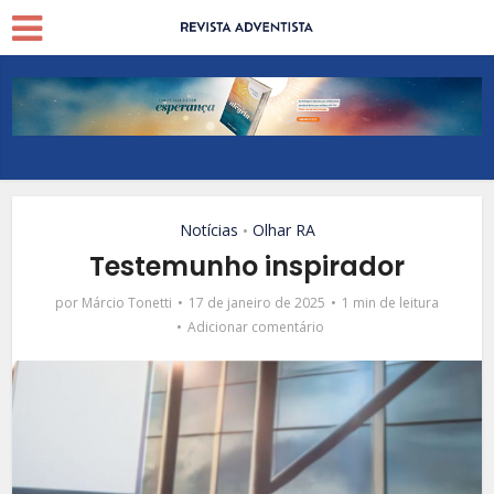
Notícias
Olhar RA
•
Testemunho inspirador
por
Márcio Tonetti
17 de janeiro de 2025
1 min de leitura
Adicionar comentário