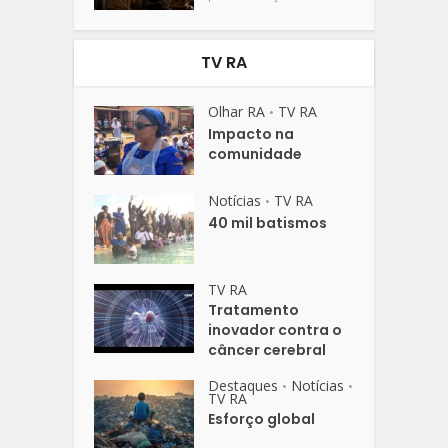
TV RA
Olhar RA
TV RA
•
Impacto na
comunidade
Notícias
TV RA
•
40 mil batismos
TV RA
Tratamento
inovador contra o
câncer cerebral
Destaques
Notícias
•
•
TV RA
Esforço global