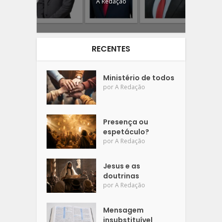
A Redação
RECENTES
Ministério de todos
por
A Redação
Presença ou
espetáculo?
por
A Redação
Jesus e as
doutrinas
por
A Redação
Mensagem
insubstituível