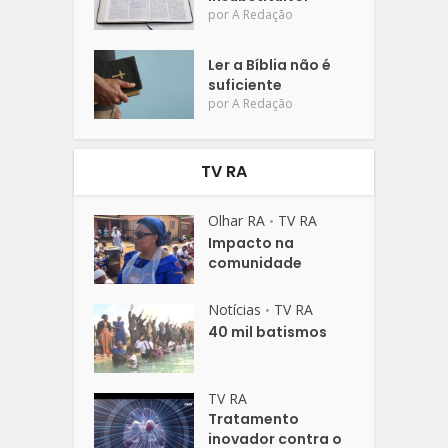
por
A Redação
Ler a Bíblia não é
suficiente
por
A Redação
TV RA
Olhar RA
TV RA
•
Impacto na
comunidade
Notícias
TV RA
•
40 mil batismos
TV RA
Tratamento
inovador contra o