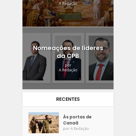
A Redação
Nomeações de líderes
da CPB
por
A Redação
RECENTES
Às portas de
Canaã
por
A Redação