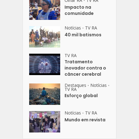
Olhar RA
TV RA
•
Impacto na
comunidade
Notícias
TV RA
•
40 mil batismos
TV RA
Tratamento
inovador contra o
câncer cerebral
Destaques
Notícias
•
•
TV RA
Esforço global
Notícias
TV RA
•
Mundo em revista