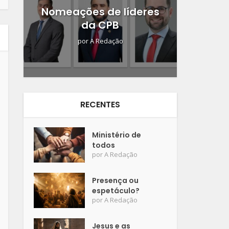
Nomeações de líderes
da CPB
por
A Redação
RECENTES
Ministério de
todos
por
A Redação
Presença ou
espetáculo?
por
A Redação
Jesus e as