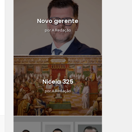
Novo gerente
por
A Redação
Niceia 325
por
A Redação