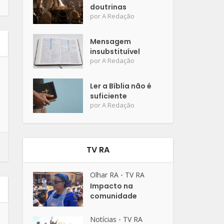
doutrinas
por
A Redação
Mensagem
insubstituível
por
A Redação
Ler a Bíblia não é
suficiente
por
A Redação
TV RA
Olhar RA
TV RA
•
Impacto na
comunidade
Notícias
TV RA
•