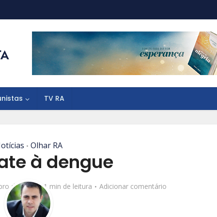
unistas
TV RA
otícias
Olhar RA
•
te à dengue
bro de 2016
1 min de leitura
Adicionar comentário