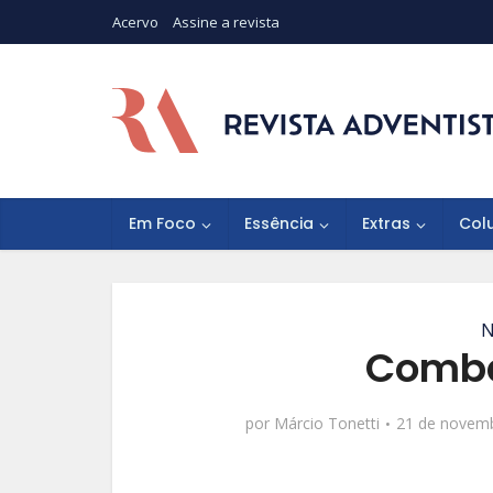
Acervo
Assine a revista
Em Foco
Essência
Extras
Col
N
Comba
por
Márcio Tonetti
21 de novem