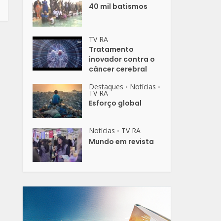
40 mil batismos
TV RA
Tratamento
inovador contra o
câncer cerebral
Destaques
Notícias
•
•
TV RA
Esforço global
Notícias
TV RA
•
Mundo em revista