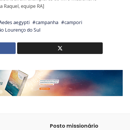
ia Raquel, equipe RA]
Aedes aegypti
campanha
campori
ão Lourenço do Sul
Posto missionário