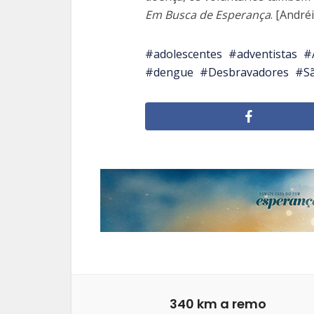
Em Busca de Esperança
. [André
adolescentes
adventistas
dengue
Desbravadores
S
340 km a remo