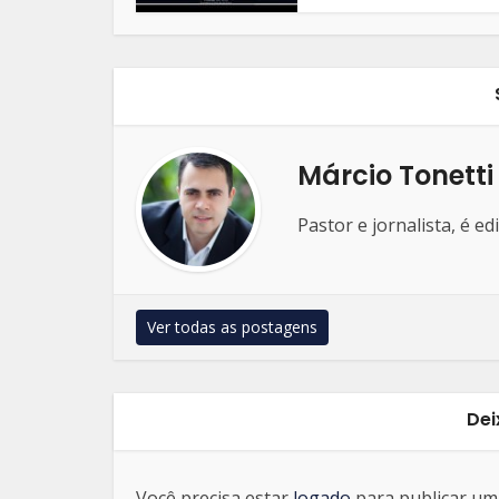
Márcio Tonetti
Pastor e jornalista, é e
Ver todas as postagens
Dei
Você precisa estar
logado
para publicar um