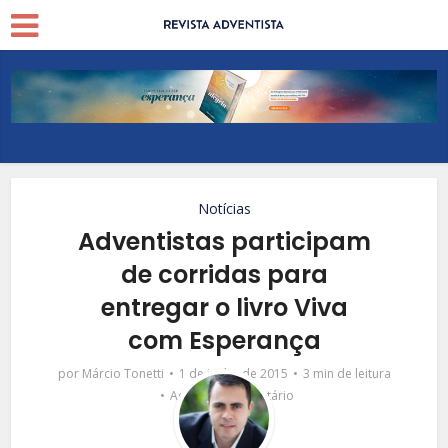
Notícias
Adventistas participam
de corridas para
entregar o livro Viva
com Esperança
por
Márcio Tonetti
1 de junho de 2015
3 min de leitura
Adicionar comentário