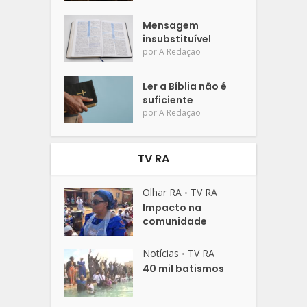
Mensagem
insubstituível
por
A Redação
Ler a Bíblia não é
suficiente
por
A Redação
TV RA
Olhar RA
TV RA
•
Impacto na
comunidade
Notícias
TV RA
•
40 mil batismos