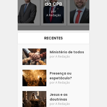
da CPB
por
A Redação
RECENTES
Ministério de todos
por
A Redação
Presença ou
espetáculo?
por
A Redação
Jesus e as
doutrinas
por
A Redação