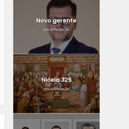
Novo gerente
por
A Redação
Niceia 325
por
A Redação