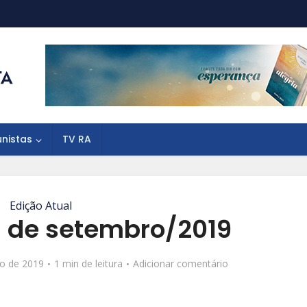
unistas
TV RA
Edição Atual
 de setembro/2019
to de 2019
1 min de leitura
Adicionar comentário