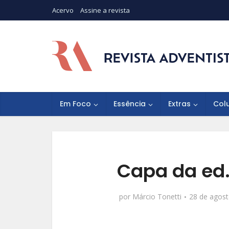
Acervo
Assine a revista
Em Foco
Essência
Extras
Col
Capa da ed.
por
Márcio Tonetti
28 de agos