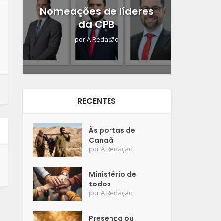
Nomeações de líderes
da CPB
por
A Redação
RECENTES
Às portas de
Canaã
por
A Redação
Ministério de
todos
por
A Redação
Presença ou