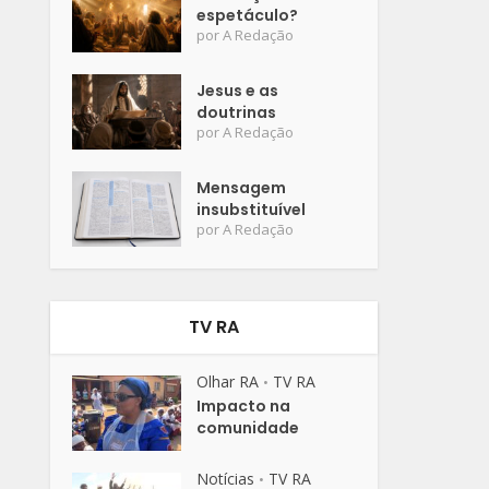
espetáculo?
por
A Redação
Jesus e as
doutrinas
por
A Redação
Mensagem
insubstituível
por
A Redação
TV RA
Olhar RA
TV RA
•
Impacto na
comunidade
Notícias
TV RA
•