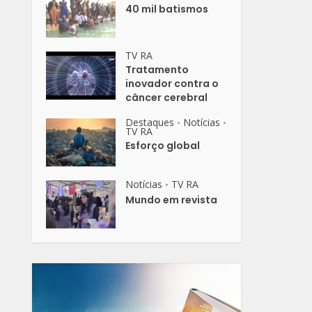
40 mil batismos
TV RA
Tratamento
inovador contra o
câncer cerebral
Destaques
Notícias
•
•
TV RA
Esforço global
Notícias
TV RA
•
Mundo em revista