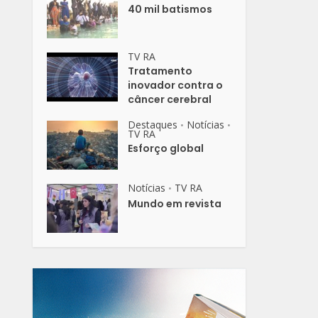
40 mil batismos
TV RA
Tratamento
inovador contra o
câncer cerebral
Destaques
Notícias
•
•
TV RA
Esforço global
Notícias
TV RA
•
Mundo em revista