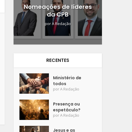
Nomeações de líderes
da CPB
por
A Redação
RECENTES
Ministério de
todos
por
A Redação
Presença ou
espetáculo?
por
A Redação
Jesus e as