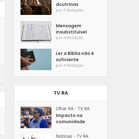
doutrinas
por
A Redação
Mensagem
insubstituível
por
A Redação
Ler a Bíblia não é
suficiente
por
A Redação
TV RA
Olhar RA
TV RA
•
Impacto na
comunidade
Notícias
TV RA
•