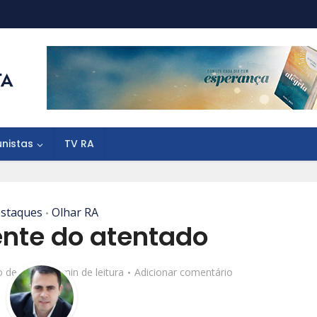
unistas
TV RA
staques
Olhar RA
•
ente do atentado
o de 2016
1 min de leitura
Adicionar comentário