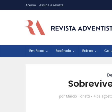
Acervo
Assine a revista
Em Foco
Essência
Extras
Col
De
Sobreviv
por
Márcio Tonetti
4 de agost