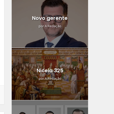
Novo gerente
por
A Redação
Niceia 325
por
A Redação