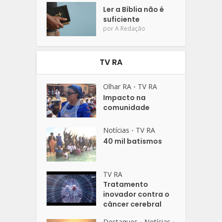
Ler a Bíblia não é
suficiente
por
A Redação
TV RA
Olhar RA
TV RA
•
Impacto na
comunidade
Notícias
TV RA
•
40 mil batismos
TV RA
Tratamento
inovador contra o
câncer cerebral
Destaques
Notícias