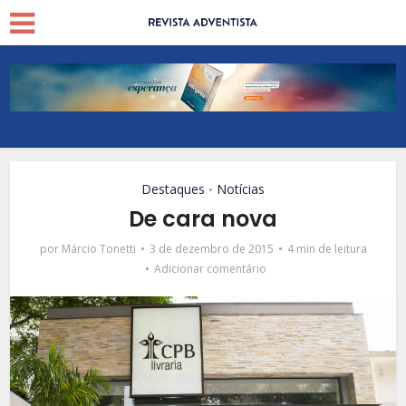
Destaques
Notícias
•
De cara nova
por
Márcio Tonetti
3 de dezembro de 2015
4 min de leitura
Adicionar comentário