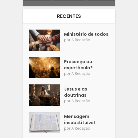
RECENTES
Ministério de todos
por
A Redação
Presença ou
espetáculo?
por
A Redação
Jesus e as
doutrinas
por
A Redação
Mensagem
insubstituível
por
A Redação