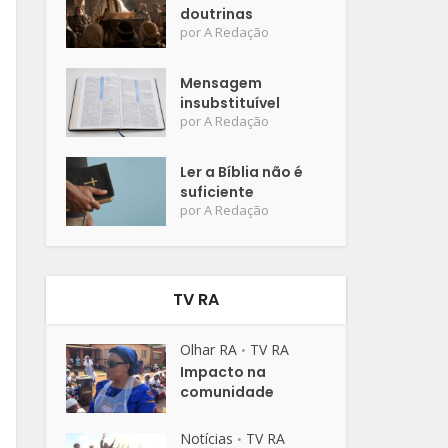
doutrinas
por
A Redação
Mensagem
insubstituível
por
A Redação
Ler a Bíblia não é
suficiente
por
A Redação
TV RA
Olhar RA
TV RA
•
Impacto na
comunidade
Notícias
TV RA
•