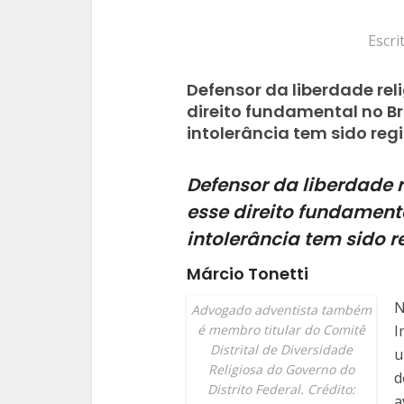
Escri
Defensor da liberdade rel
direito fundamental no B
intolerância tem sido reg
Defensor da liberdade 
esse direito fundament
intolerância tem sido 
Márcio Tonetti
N
Advogado adventista também
é membro titular do Comitê
I
Distrital de Diversidade
u
Religiosa do Governo do
d
Distrito Federal. Crédito:
a