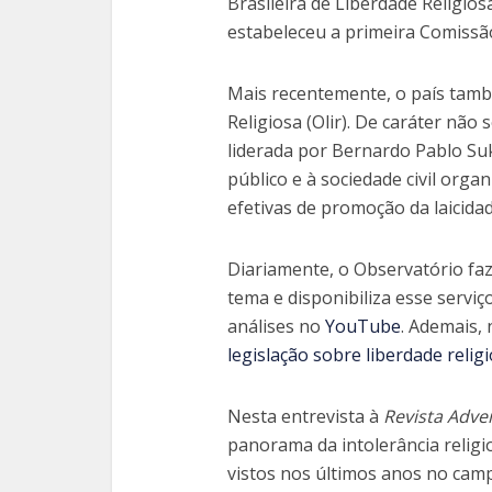
Brasileira de Liberdade Religios
estabeleceu a primeira Comissão 
Mais recentemente, o país tam
Religiosa (Olir). De caráter não 
liderada por Bernardo Pablo Suk
público e à sociedade civil orga
efetivas de promoção da laicidad
Diariamente, o Observatório faz
tema e disponibiliza esse servi
análises no
YouTube
. Ademais, 
legislação sobre liberdade religi
Nesta entrevista à
Revista Adve
panorama da intolerância religi
vistos nos últimos anos no camp