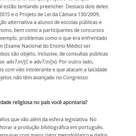
 estão tentando preencher. Destaco dois deles:
2015 e o Projeto de Lei da Câmara 130/2009,
o alternativa a alunos de escolas públicas e
ensino, bem como a participantes de concursos
r exemplo, problemas como o que era enfrentado
em (Exame Nacional do Ensino Médio) ser
s são objeto, inclusive, de consultas públicas
: adv7.in/JC e adv7.in/Jx). Por outro lado,
 com viés intolerante e que atacam a laicidade
rojetos não têm avançado no Congresso
rdade religiosa no país você apontaria?
afios que vão além da esfera legislativa. No
horar a produção bibliográfica em português.
pesquisas com maior rigor metodológico e dados