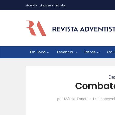
Acervo
Assine a revista
Em Foco
Essência
Extras
Col
De
Combate
por
Márcio Tonetti
14 de novem