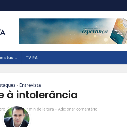
unistas
TV RA
staques
Entrevista
•
 à intolerância
bro de 2017
7 min de leitura
Adicionar comentário