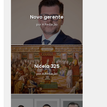
Novo gerente
por
A Redação
Niceia 325
por
A Redação