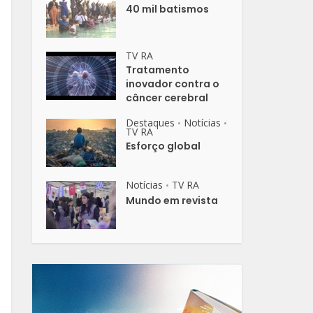
40 mil batismos
TV RA
Tratamento
inovador contra o
câncer cerebral
Destaques
Notícias
•
•
TV RA
Esforço global
Notícias
TV RA
•
Mundo em revista