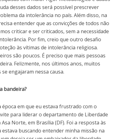
juda desses dados será possível prescrever
oblema da intolerância no país. Além disso, na
precisa entender que as convicções de todos não
mos criticar e ser criticados, sem a necessidade
ntolerância. Por fim, creio que outro desafio
oteção às vítimas de intolerância religiosa.
ifeiros são poucos. É preciso que mais pessoas
eira. Felizmente, nos últimos anos, muitos
s se engajaram nessa causa.
a bandeira?
época em que eu estava frustrado com o
onvite para liderar o departamento de Liberdade
 Asa Norte, em Brasília (DF). Foi a resposta às
u estava buscando entender minha missão na
uem deseja ser um embaixador da liberdade,