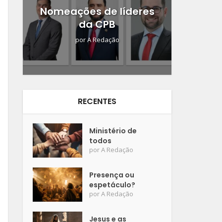
Nomeações de líderes
da CPB
por
A Redação
RECENTES
Ministério de
todos
por
A Redação
Presença ou
espetáculo?
por
A Redação
Jesus e as