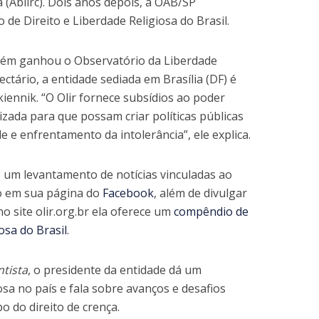
a (Ablirc). Dois anos depois, a OAB/SP
de Direito e Liberdade Religiosa do Brasil.
bém ganhou o Observatório da Liberdade
sectário, a entidade sediada em Brasília (DF) é
iennik. “O Olir fornece subsídios ao poder
nizada para que possam criar políticas públicas
e e enfrentamento da intolerância”, ele explica.
 um levantamento de notícias vinculadas ao
ço em sua página do
Facebook
, além de divulgar
no site olir.org.br ela oferece um
compêndio de
osa do Brasil
.
ntista
, o presidente da entidade dá um
osa no país e fala sobre avanços e desafios
o do direito de crença.