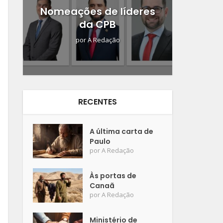
Nomeações de líderes
da CPB
por
A Redação
RECENTES
A última carta de
Paulo
por
A Redação
Às portas de
Canaã
por
A Redação
Ministério de