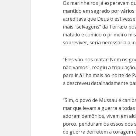
Os marinheiros já esperavam qu
mantido em segredo por vários d
acreditava que Deus o estivess
mais “selvagens” da Terra: o po
matado e comido o primeiro missi
sobreviver, seria necessária a i
“Eles vão nos matar! Nem os go
não vamos”, reagiu a tripulação
para ir à ilha mais ao norte de 
a descreveu detalhadamente pa
“Sim, o povo de Mussau é caniba
mar que levam a guerra a todas 
adoram demônios, vivem em ald
porco, penduram os ossos dos s
de guerra derretem a coragem d