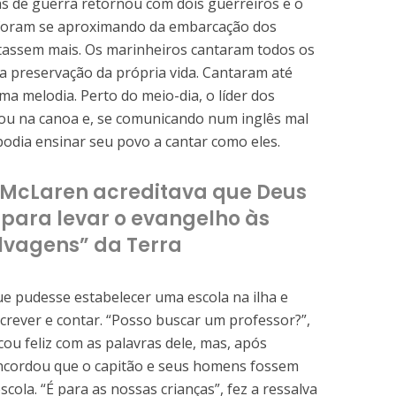
as de guerra retornou com dois guerreiros e o
es foram se aproximando da embarcação dos
tassem mais. Os marinheiros cantaram todos os
a preservação da própria vida. Cantaram até
a melodia. Perto do meio-dia, o líder dos
ou na canoa e, se comunicando num inglês mal
podia ensinar seu povo a cantar como eles.
t McLaren acreditava que Deus
para levar o evangelho às
lvagens” da Terra
e pudesse estabelecer uma escola na ilha e
crever e contar. “Posso buscar um professor?”,
cou feliz com as palavras dele, mas, após
oncordou que o capitão e seus homens fossem
ola. “É para as nossas crianças”, fez a ressalva