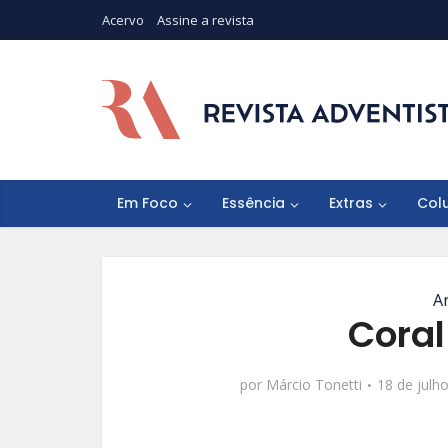
Acervo
Assine a revista
Em Foco
Essência
Extras
Col
A
Coral
por
Márcio Tonetti
18 de julh