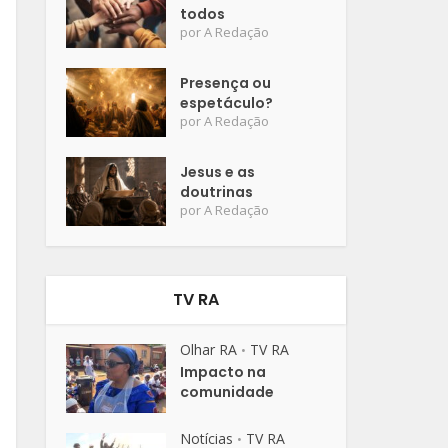
todos
por
A Redação
Presença ou
espetáculo?
por
A Redação
Jesus e as
doutrinas
por
A Redação
TV RA
Olhar RA
TV RA
•
Impacto na
comunidade
Notícias
TV RA
•