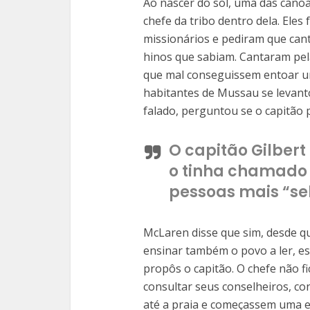
Ao nascer do sol, uma das cano
chefe da tribo dentro dela. El
missionários e pediram que can
hinos que sabiam. Cantaram pel
que mal conseguissem entoar um
habitantes de Mussau se levant
falado, perguntou se o capitão 
O capitão Gilber
o tinha chamado 
pessoas mais “se
McLaren disse que sim, desde qu
ensinar também o povo a ler, es
propôs o capitão. O chefe não fi
consultar seus conselheiros, c
até a praia e começassem uma esc