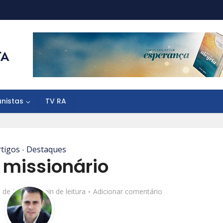
unistas
TV RA
rtigos
Destaques
•
 missionário
o de 2020
6 min de leitura
Adicionar comentário