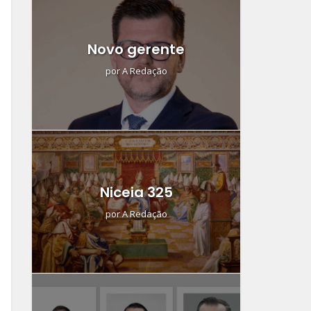
Novo gerente
por
A Redação
Niceia 325
por
A Redação