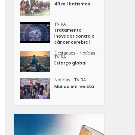
40 mil batismos
TV RA
Tratamento
inovador contra o
câncer cerebral
Destaques
Notícias
•
•
TV RA
Esforço global
Notícias
TV RA
•
Mundo em revista