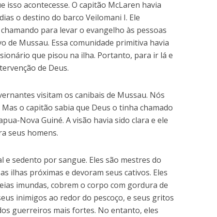
e isso acontecesse. O capitão McLaren havia
ias o destino do barco Veilomani I. Ele
e chamando para levar o evangelho às pessoas
vo de Mussau. Essa comunidade primitiva havia
onário que pisou na ilha. Portanto, para ir lá e
ntervenção de Deus.
vernantes visitam os canibais de Mussau. Nós
. Mas o capitão sabia que Deus o tinha chamado
Papua-Nova Guiné. A visão havia sido clara e ele
ra seus homens.
l e sedento por sangue. Eles são mestres do
as ilhas próximas e devoram seus cativos. Eles
eias imundas, cobrem o corpo com gordura de
eus inimigos ao redor do pescoço, e seus gritos
os guerreiros mais fortes. No entanto, eles