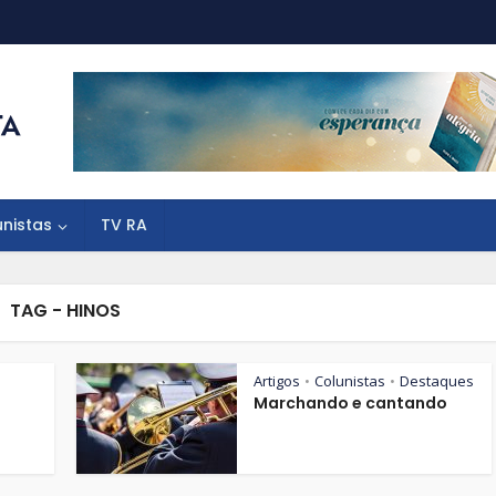
unistas
TV RA
TAG - HINOS
Artigos
Colunistas
Destaques
•
•
Marchando e cantando