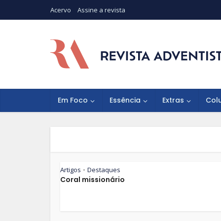
Acervo
Assine a revista
Em Foco
Essência
Extras
Col
Artigos
Destaques
•
Coral missionário